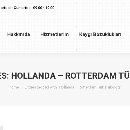
artesi - Cumartesi: 09:00 - 19:00
akkımda
Hizmetlerim
Kaygı Bozuklukları
Vaj
Hakkımda
Hizmetlerim
Kaygı Bozuklukları
ES:
HOLLANDA – ROTTERDAM TÜ
You are here:
Home
Entries tagged with "Hollanda – Rotterdam Türk Psikolog"