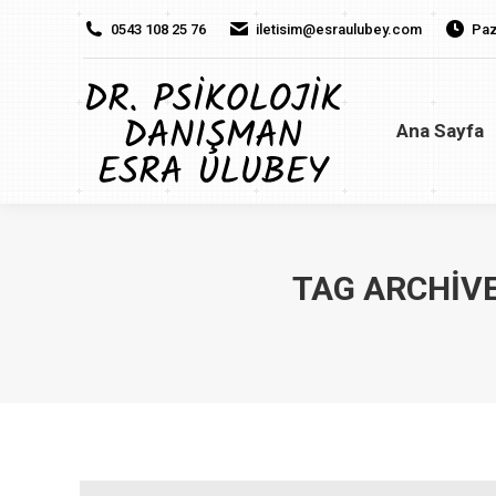
0543 108 25 76
iletisim@esraulubey.com
Paz
Ana Sayfa
H
Ana Sayfa
TAG ARCHIV