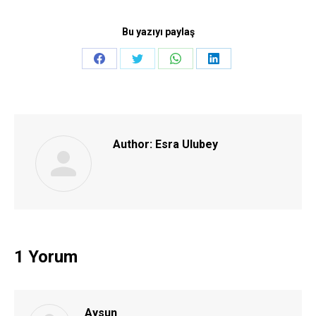
Bu yazıyı paylaş
Share
Share
Share
Share
on
on
on
on
Facebook
Twitter
WhatsApp
LinkedIn
Author:
Esra Ulubey
1 Yorum
Aysun