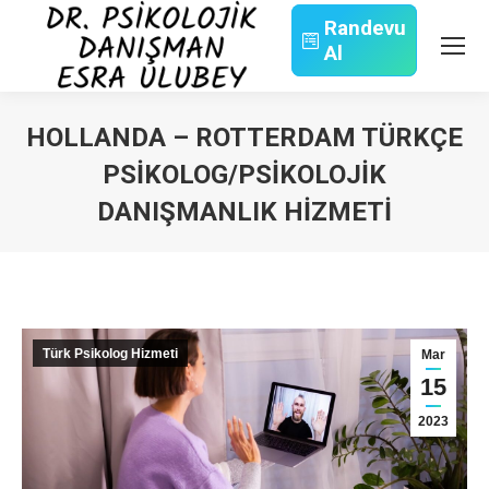
Randevu
Al
Search:
HOLLANDA – ROTTERDAM TÜRKÇE
PSIKOLOG/PSIKOLOJIK
DANIŞMANLIK HIZMETI
You are here:
Türk Psikolog Hizmeti
Mar
15
2023