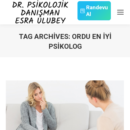
Randevu
Al
Search:
TAG ARCHIVES:
ORDU EN İYI
PSIKOLOG
You are here: