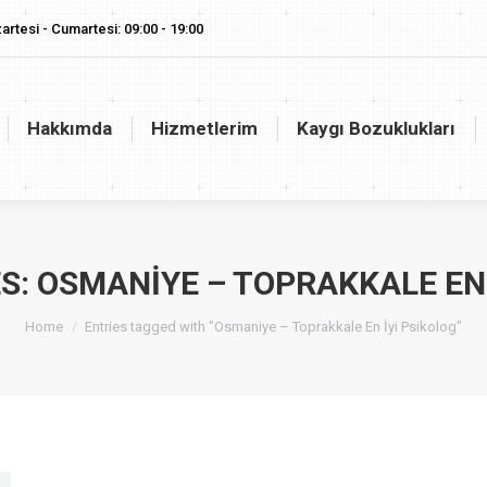
artesi - Cumartesi: 09:00 - 19:00
akkımda
Hizmetlerim
Kaygı Bozuklukları
Vaj
Hakkımda
Hizmetlerim
Kaygı Bozuklukları
S:
OSMANIYE – TOPRAKKALE EN 
You are here:
Home
Entries tagged with "Osmaniye – Toprakkale En İyi Psikolog"