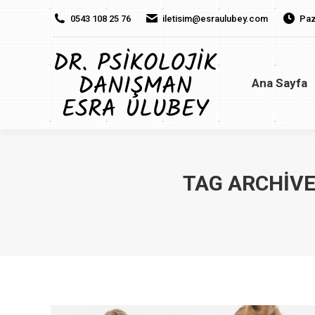
0543 108 25 76
iletisim@esraulubey.com
Paz
Ana Sayfa
H
Ana Sayfa
TAG ARCHIVE