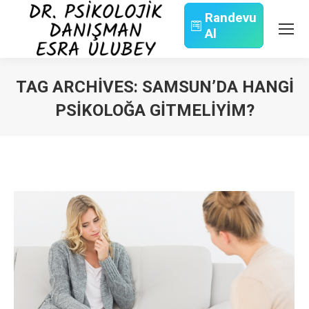
Randevu
Al
Search:
TAG ARCHIVES:
SAMSUN’DA HANGI
PSIKOLOĞA GITMELIYIM?
You are here: