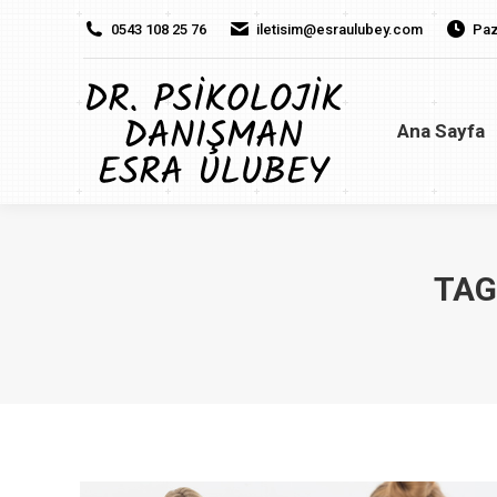
0543 108 25 76
iletisim@esraulubey.com
Paz
Ana Sayfa
H
Ana Sayfa
TAG