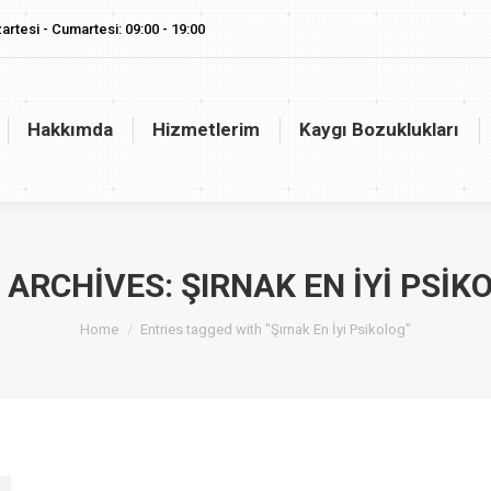
artesi - Cumartesi: 09:00 - 19:00
akkımda
Hizmetlerim
Kaygı Bozuklukları
Vaj
Hakkımda
Hizmetlerim
Kaygı Bozuklukları
 ARCHIVES:
ŞIRNAK EN İYI PSIK
You are here:
Home
Entries tagged with "Şırnak En İyi Psikolog"