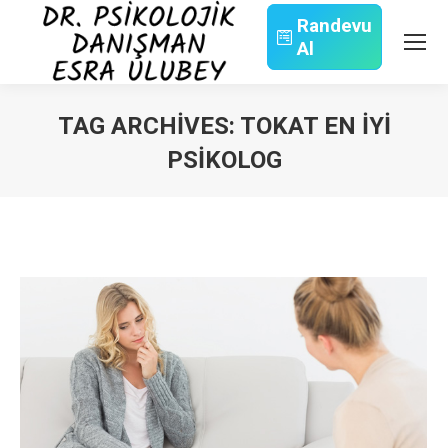
Randevu
Al
Search:
TAG ARCHIVES:
TOKAT EN İYI
PSIKOLOG
You are here: