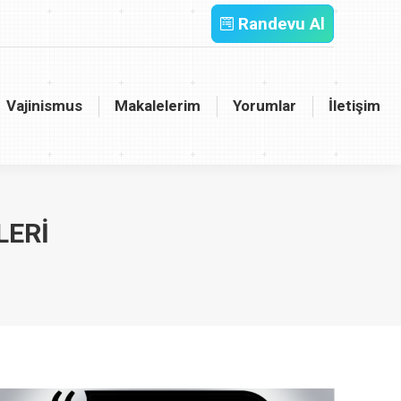
Randevu Al
inismus
Makalelerim
Yorumlar
İletişim
Vajinismus
Makalelerim
Yorumlar
İletişim
LERI