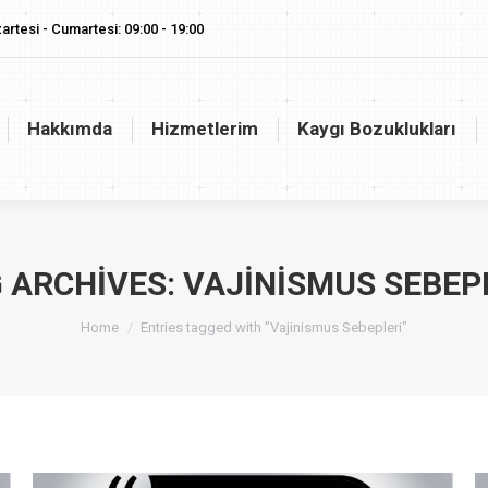
artesi - Cumartesi: 09:00 - 19:00
akkımda
Hizmetlerim
Kaygı Bozuklukları
Vaj
Hakkımda
Hizmetlerim
Kaygı Bozuklukları
 ARCHIVES:
VAJINISMUS SEBEP
You are here:
Home
Entries tagged with "Vajinismus Sebepleri"