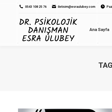
0543 108 25 76
iletisim@esraulubey.com
Paz
Ana Sayfa
H
Ana Sayfa
TAG