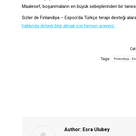
Maalesef, boşanmaların en büyük sebeplerinden bir tanesi
Sizler de Finlandiya – Espoo’da Türkçe terapi desteği alara
hakkında detaylı bilgi almak için hemen arayınız.
Cat
Tags:
Finlandiya - E
Author:
Esra Ulubey