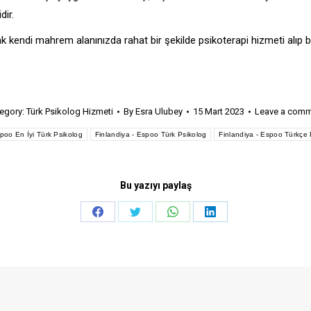
dir.
k kendi mahrem alanınızda rahat bir şekilde psikoterapi hizmeti alıp b
egory:
Türk Psikolog Hizmeti
By
Esra Ulubey
15 Mart 2023
Leave a com
spoo En İyi Türk Psikolog
Finlandiya - Espoo Türk Psikolog
Finlandiya - Espoo Türkçe 
Bu yazıyı paylaş
Share
Share
Share
Share
on
on
on
on
Facebook
Twitter
WhatsApp
LinkedIn