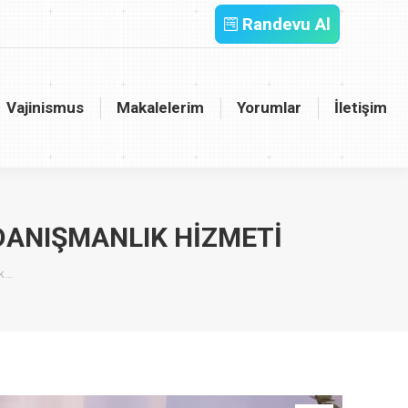
Randevu Al
inismus
Makalelerim
Yorumlar
İletişim
Vajinismus
Makalelerim
Yorumlar
İletişim
DANIŞMANLIK HIZMETI
ik…