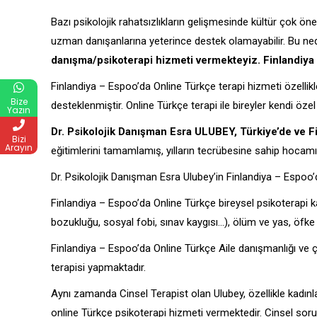
Bazı psikolojik rahatsızlıkların gelişmesinde kültür çok öne
uzman danışanlarına yeterince destek olamayabilir. Bu ne
danışma/psikoterapi hizmeti vermekteyiz. Finlandiya 
Finlandiya – Espoo’da Online Türkçe terapi hizmeti özellikl
Bize
desteklenmiştir. Online Türkçe terapi ile bireyler kendi öze
Yazın
Dr. Psikolojik Danışman Esra ULUBEY, Türkiye’de ve F
Bizi
Arayın
eğitimlerini tamamlamış, yılların tecrübesine sahip hocam
Dr. Psikolojik Danışman Esra Ulubey’in Finlandiya – Espoo’
Finlandiya – Espoo’da Online Türkçe bireysel psikoterapi 
bozukluğu, sosyal fobi, sınav kaygısı…), ölüm ve yas, öfke
Finlandiya – Espoo’da Online Türkçe Aile danışmanlığı ve çi
terapisi yapmaktadır.
Aynı zamanda Cinsel Terapist olan Ulubey, özellikle kadın
online Türkçe psikoterapi hizmeti vermektedir. Cinsel sorunl