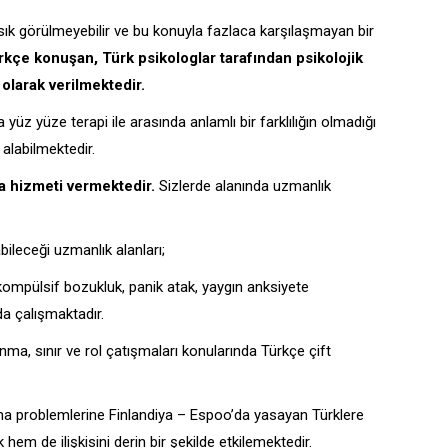
de sık görülmeyebilir ve bu konuyla fazlaca karşılaşmayan bir
kçe konuşan, Türk psikologlar tarafından psikolojik
olarak verilmektedir.
üz yüze terapi ile arasında anlamlı bir farklılığın olmadığı
 alabilmektedir.
a hizmeti vermektedir.
Sizlerde alanında uzmanlık
ileceği uzmanlık alanları;
kompülsif bozukluk, panik atak, yaygın anksiyete
da çalışmaktadır.
nma, sınır ve rol çatışmaları konularında Türkçe çift
ama problemlerine Finlandiya – Espoo’da yasayan Türklere
em de ilişkisini derin bir şekilde etkilemektedir.