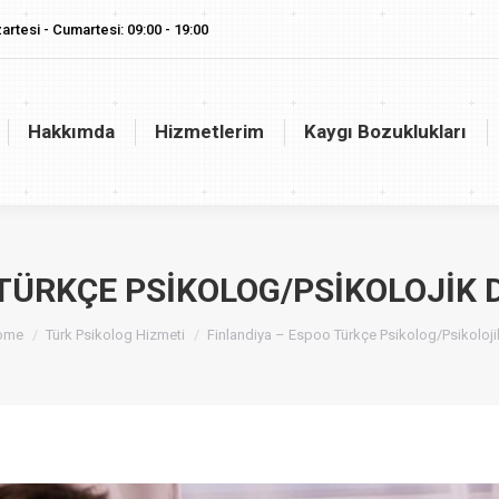
artesi - Cumartesi: 09:00 - 19:00
akkımda
Hizmetlerim
Kaygı Bozuklukları
Vaj
Hakkımda
Hizmetlerim
Kaygı Bozuklukları
 TÜRKÇE PSIKOLOG/PSIKOLOJIK 
u are here:
ome
Türk Psikolog Hizmeti
Finlandiya – Espoo Türkçe Psikolog/Psikoloj