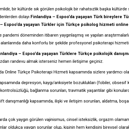
mlidir, bir kültürde sık görülen psikolojik bir rahatsızlık başka kültür
denlerden dolayı
Finlandiya – Espoo’da yaşayan Türk bireylere Tür
– Espoo’da yaşayan Türkler için Türkçe psikolog hizmeti online 
e pandemi döneminden itibaren yaygınlaşmış ve yapılan araştırmalarla y
l alanlarında daha konforlu bir şekilde profesyonel psikoterapi hizmeti
inlandiya – Espoo’da yaşayan Türklere Türkçe psikolojik danışm
ızdan randevu almak isterseniz hemen iletişime geçiniz.
da Online Türkçe Psikoterapi Hizmeti kapsamında sizlere yardımcı olab
kapsamında depresyon, kaygı/anksiyete bozuklukları (fobiler, obsesif 
 kontrolsüzlüğü, bağlanma sorunları, travmatik yaşantılar gibi konular
ft danışmanlığı kapsamında, ilişki ve iletişim sorunları, aldatma, boşa
larda çok yaygın görülen vajinismus, cinsel isteksizlik, orgazm olam
ar oldukça yaygın sorunlar olup, kişinin hem kendisini bireysel olarak h