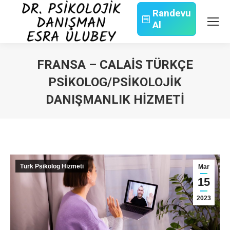
Randevu
Al
Search:
FRANSA – CALAIS TÜRKÇE
PSIKOLOG/PSIKOLOJIK
DANIŞMANLIK HIZMETI
You are here:
Türk Psikolog Hizmeti
Mar
15
2023