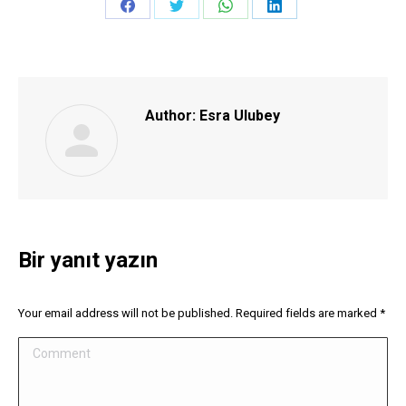
Share
Share
Share
Share
on
on
on
on
Facebook
Twitter
WhatsApp
LinkedIn
Author:
Esra Ulubey
Bir yanıt yazın
Your email address will not be published. Required fields are marked
*
Comment