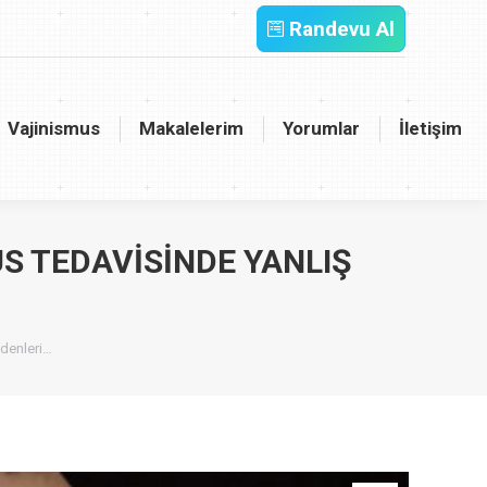
Randevu Al
inismus
Makalelerim
Yorumlar
İletişim
Vajinismus
Makalelerim
Yorumlar
İletişim
S TEDAVISINDE YANLIŞ
denleri…