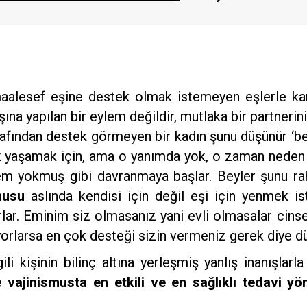
maalesef eşine destek olmak istemeyen eşlerle ka
ına yapılan bir eylem değildir, mutlaka bir partneriniz
tarafından destek görmeyen bir kadın şunu düşünür ‘
lik yaşamak için, ama o yanımda yok, o zaman nede
lem yokmuş gibi davranmaya başlar. Beyler şunu rah
musu
aslında kendisi için değil eşi için yenmek i
ar. Eminim siz olmasanız yani evli olmasalar cinsell
stiyorlarsa en çok desteği sizin vermeniz gerek diye
ili kişinin bilinç altına yerleşmiş yanlış inanışlarla
de
vajinismusta en etkili ve en sağlıklı tedavi yö