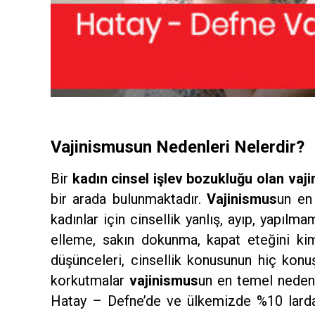
Vajinismusun Nedenleri Nelerdir?
Bir
kadın cinsel işlev bozukluğu olan vaj
bir arada bulunmaktadır.
Vajinismus
un en 
kadınlar için cinsellik yanlış, ayıp, yapı
elleme, sakın dokunma, kapat eteğini ki
düşünceleri, cinsellik konusunun hiç konuşulm
korkutmalar
vajinismus
un en temel nedenl
Hatay – Defne’de ve ülkemizde %10 larda