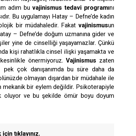
adım adım bu
vajinismus tedavi programı
nı
dır. Bu uygulamayı Hatay – Defne’de kadın
olojik bir müdahaledir. Fakat
vajinismus
un
n Hatay – Defne’de doğum uzmanına gider ve
işiler yine de cinselliği yaşayamazlar. Çünkü
ında kişi rahatlıkla cinsel ilişki yaşamakta ve
 kesinlikle önermiyoruz.
Vajinismus
zaten
 ki pek çok danışanımda bu süre daha da
rolünüzde olmayan dışardan bir müdahale ile
n mekanik bir eylem değildir. Psikoterapiyle
ek oluyor ve bu şekilde ömür boyu doyum
için tıklayınız.