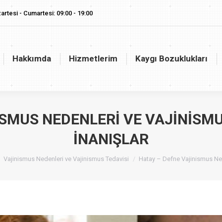
artesi - Cumartesi: 09:00 - 19:00
akkımda
Hizmetlerim
Kaygı Bozuklukları
Vaj
Hakkımda
Hizmetlerim
Kaygı Bozuklukları
ISMUS NEDENLERI VE VAJINISMU
İNANIŞLAR
 here:
Vajinismus Nedenleri ve Vajinismus Tedavisi
Hatay – Defne Vajinismus Ne