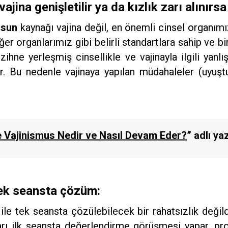
ajina genişletilir ya da kızlık zarı alınır
usun
kaynağı vajina değil, en önemli cinsel organımız
diğer organlarımız gibi belirli standartlara sahip ve b
zihne yerleşmiş cinsellikle ve vajinayla ilgili yanlı
 Bu nedenle vajinaya yapılan müdahaleler (uyuştur
 Vajinismus Nedir ve Nasıl Devam Eder?
”
adlı ya
tek seansta çözüm:
ile tek seansta çözülebilecek bir rahatsızlık değildi
ı ilk seansta değerlendirme görüşmesi yapar, prob