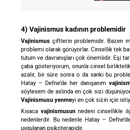
4) Vajinismus kadının problemidir
Vajinismus
çiftlerin problemidir. Bazen 
problemi olarak görüyorlar. Cinsellik tek baş
tutum ve davranışları çok önemlidir. Eşi 
çaba gösteriyorum, onunla cinsel birlikte
azalır, bir süre sonra o da sanki bu prob
Hatay – Defne’de her danışanım
vajinis
söylesem de aslında en çok sizi düşünüyorl
Vajinismusu yenme
yi en çok sizin için i
Kısaca
vajinismusun
nedeni cinsellikle ilg
nedenlerdir. Bu nedenle Hatay – Defne’
uygulanan psikoterapidir.