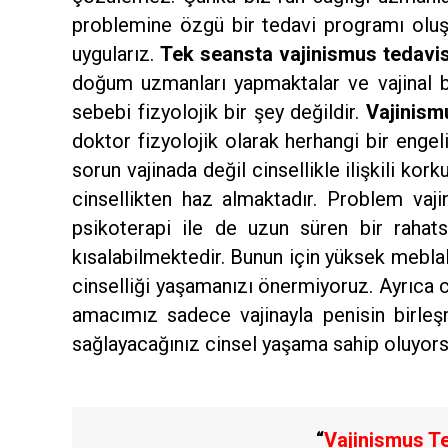
problemine özgü bir tedavi programı oluş
uygularız.
Tek seansta vajinismus tedavis
doğum uzmanları yapmaktalar ve vajinal bir
sebebi fizyolojik bir şey değildir.
Vajinism
doktor fizyolojik olarak herhangi bir engeli
sorun vajinada değil cinsellikle ilişkili kork
cinsellikten haz almaktadır. Problem vaj
psikoterapi ile de uzun süren bir raha
kısalabilmektedir. Bunun için yüksek mebla
cinselliği yaşamanızı önermiyoruz. Ayrıca c
amacımız sadece vajinayla penisin birl
sağlayacağınız cinsel yaşama sahip oluyor
“
Vajinismus T