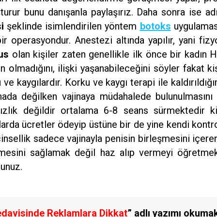
turur bunu danışanla paylaşırız. Daha sonra ise 
i
şeklinde isimlendirilen yöntem
botoks
uygulaması
 operasyondur. Anestezi altında yapılır, yani fizy
us
olan kişiler zaten genellikle ilk önce bir kadı
n olmadığını, ilişki yaşanabileceğini söyler fakat k
u ve kaygılardır. Korku ve kaygı terapi ile kaldırıldığ
inada değilken vajinaya müdahalede bulunulmasını
tsızlık değildir ortalama 6-8 seans sürmektedir
larda ücretler ödeyip üstüne bir de yine kendi kont
insellik sadece vajinayla penisin birleşmesini içere
eşmesini sağlamak değil haz alıp vermeyi öğretm
sunuz.
edavisinde Reklamlara Dikkat
” adlı yazımı okumak 