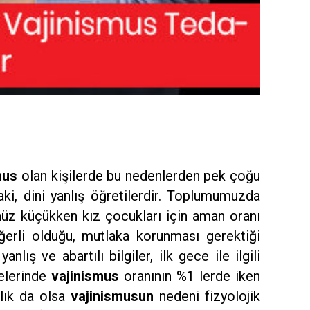
mus
olan kişilerde bu nedenlerden pek çoğu
hlaki, dini yanlış öğretilerdir. Toplumumuzda
enüz küçükken kız çocukları için aman oranı
ğerli olduğu, mutlaka korunması gerektiği
nlış ve abartılı bilgiler, ilk gece ile ilgili
kelerinde
vajinismus
oranının %1 lerde iken
lık da olsa
vajinismusun
nedeni fizyolojik