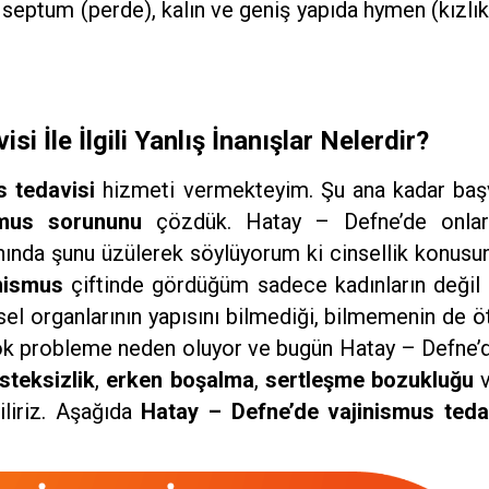
nda septum (perde), kalın ve geniş yapıda hymen (kızl
 İle İlgili Yanlış İnanışlar Nelerdir?
s tedavisi
hizmeti vermekteyim. Şu ana kadar ba
smus sorununu
çözdük. Hatay – Defne’de onlar
ında şunu üzülerek söylüyorum ki cinsellik konusun
nismus
çiftinde gördüğüm sadece kadınların değil e
nsel organlarının yapısını bilmediği, bilmemenin de ö
k çok probleme neden oluyor ve bugün Hatay – Defne’
isteksizlik
,
erken
boşalma
,
sertleşme
bozukluğu
v
iliriz. Aşağıda
Hatay – Defne’de vajinismus teda