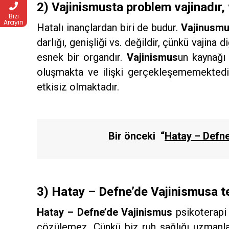
2) Vajinismusta problem vajinadır, v
Bizi
Arayın
Hatalı inançlardan biri de budur.
Vajinusm
darlığı, genişliği vs. değildir, çünkü vajina 
esnek bir organdır.
Vajinismus
un kaynağı 
oluşmakta ve ilişki gerçekleşememektedir.
etkisiz olmaktadır.
Bir önceki
“
Hatay – Defne
3) Hatay – Defne’de Vajinismusa 
Hatay – Defne’de Vajinismus
psikoterapi 
çözülemez. Çünkü biz ruh sağlığı uzmanlar