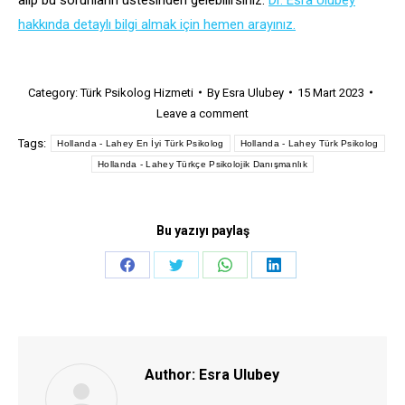
hakkında detaylı bilgi almak için hemen arayınız.
Category:
Türk Psikolog Hizmeti
By
Esra Ulubey
15 Mart 2023
Leave a comment
Tags:
Hollanda - Lahey En İyi Türk Psikolog
Hollanda - Lahey Türk Psikolog
Hollanda - Lahey Türkçe Psikolojik Danışmanlık
Bu yazıyı paylaş
Share
Share
Share
Share
on
on
on
on
Facebook
Twitter
WhatsApp
LinkedIn
Author:
Esra Ulubey