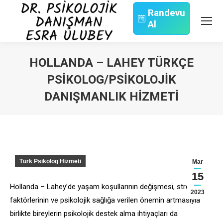
Randevu
Al
Search:
HOLLANDA – LAHEY TÜRKÇE
PSIKOLOG/PSIKOLOJIK
DANIŞMANLIK HIZMETI
You are here:
Türk Psikolog Hizmeti
Mar
15
Hollanda – Lahey’de yaşam koşullarının değişmesi, stres
2023
faktörlerinin ve psikolojik sağlığa verilen önemin artmasıyla
birlikte bireylerin psikolojik destek alma ihtiyaçları da