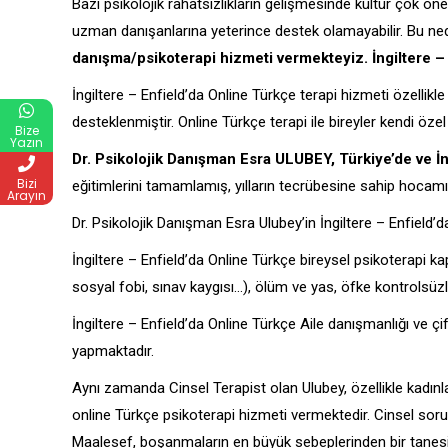
Bazı psikolojik rahatsızlıkların gelişmesinde kültür çok öne
uzman danışanlarına yeterince destek olamayabilir. Bu ne
danışma/psikoterapi hizmeti vermekteyiz. İngiltere – 
İngiltere – Enfield’da Online Türkçe terapi hizmeti özellik
desteklenmiştir. Online Türkçe terapi ile bireyler kendi öze
Bize
Yazın
Dr. Psikolojik Danışman Esra ULUBEY, Türkiye’de ve İ
Bizi
eğitimlerini tamamlamış, yılların tecrübesine sahip hocam
Arayın
Dr. Psikolojik Danışman Esra Ulubey’in İngiltere – Enfield’
İngiltere – Enfield’da Online Türkçe bireysel psikoterapi 
sosyal fobi, sınav kaygısı…), ölüm ve yas, öfke kontrolsüz
İngiltere – Enfield’da Online Türkçe Aile danışmanlığı ve çi
yapmaktadır.
Aynı zamanda Cinsel Terapist olan Ulubey, özellikle kadınl
online Türkçe psikoterapi hizmeti vermektedir. Cinsel sorunl
Maalesef, boşanmaların en büyük sebeplerinden bir tanesi