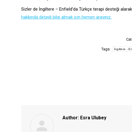
Sizler de İngiltere – Enfield’da Türkçe terapi desteği alara
hakkında detaylı bilgi almak için hemen arayınız.
Cat
Tags:
İngiltere - E
Author:
Esra Ulubey