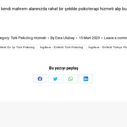
k kendi mahrem alanınızda rahat bir şekilde psikoterapi hizmeti alıp bu
egory:
Türk Psikolog Hizmeti
By
Esra Ulubey
15 Mart 2023
Leave a com
nfield En İyi Türk Psikolog
İngiltere - Enfield Türk Psikolog
İngiltere - Enfield Türkçe P
Bu yazıyı paylaş
Share
Share
Share
Share
on
on
on
on
Facebook
Twitter
WhatsApp
LinkedIn