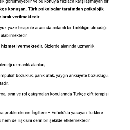
de sık görülmeyebilir ve bu konuyla fazlaca karşılaşmayan bir
rkçe konuşan, Türk psikologlar tarafından psikolojik
larak verilmektedir.
z yüze terapi ile arasında anlamlı bir farklılığın olmadığı
 alabilmektedir.
 hizmeti vermektedir.
Sizlerde alanında uzmanlık
leceği uzmanlık alanları;
kompülsif bozukluk, panik atak, yaygın anksiyete bozukluğu,
adır.
ma, sınır ve rol çatışmaları konularında Türkçe çift terapisi
a problemlerine İngiltere – Enfield’da yasayan Türklere
em de ilişkisini derin bir şekilde etkilemektedir.