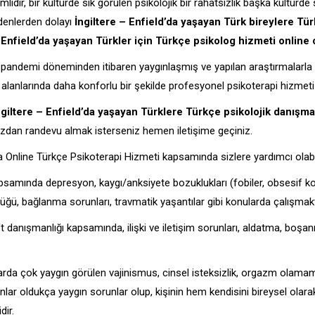
mlidir, bir kültürde sık görülen psikolojik bir rahatsızlık başka kültür
denlerden dolayı
İngiltere – Enfield’da yaşayan Türk bireylere Tü
Enfield’da yaşayan Türkler için Türkçe psikolog hizmeti online o
le pandemi döneminden itibaren yaygınlaşmış ve yapılan araştırmalarla yü
l alanlarında daha konforlu bir şekilde profesyonel psikoterapi hizmeti
ngiltere – Enfield’da yaşayan Türklere Türkçe psikolojik danışma
ızdan randevu almak isterseniz hemen iletişime geçiniz.
da Online Türkçe Psikoterapi Hizmeti kapsamında sizlere yardımcı olabi
kapsamında depresyon, kaygı/anksiyete bozuklukları (fobiler, obsesif 
lüğü, bağlanma sorunları, travmatik yaşantılar gibi konularda çalışmakt
ft danışmanlığı kapsamında, ilişki ve iletişim sorunları, aldatma, boşan
arda çok yaygın görülen vajinismus, cinsel isteksizlik, orgazm olamam
ar oldukça yaygın sorunlar olup, kişinin hem kendisini bireysel olarak h
dir.