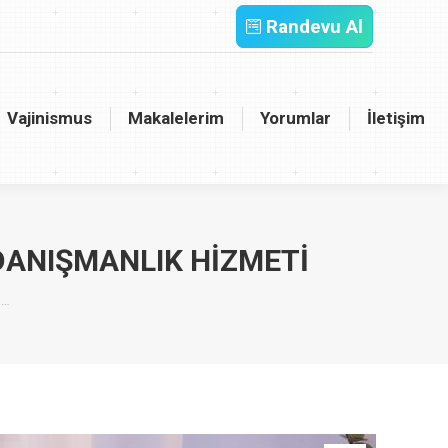
Randevu Al
inismus
Makalelerim
Yorumlar
İletişim
Vajinismus
Makalelerim
Yorumlar
İletişim
 DANIŞMANLIK HIZMETI
k…