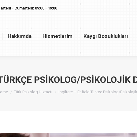
artesi - Cumartesi: 09:00 - 19:00
akkımda
Hizmetlerim
Kaygı Bozuklukları
Vaj
Hakkımda
Hizmetlerim
Kaygı Bozuklukları
 TÜRKÇE PSIKOLOG/PSIKOLOJIK
ou are here:
ome
Türk Psikolog Hizmeti
İngiltere – Enfield Türkçe Psikolog/Psikoloji