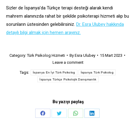
Sizler de İspanya’da Türkçe terapi desteği alarak kendi
mahrem alanınızda rahat bir şekilde psikoterapi hizmeti alıp bu
sorunların üstesinden gelebilirsiniz.
Dr. Esra Ulubey hakkında
detaylı bilgi almak için hemen arayınız.
Category:
Türk Psikolog Hizmeti
By
Esra Ulubey
15 Mart 2023
Leave a comment
Tags:
İspanya En İyi Türk Psikolog
İspanya Türk Psikolog
İspanya Türkçe Psikolojik Danışmanlık
Bu yazıyı paylaş
Share
Share
Share
Share
on
on
on
on
Facebook
Twitter
WhatsApp
LinkedIn