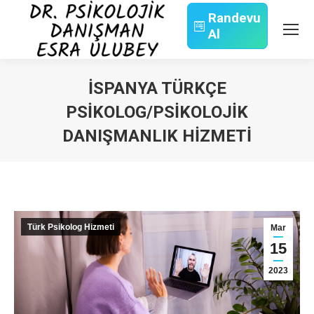
Randevu
Al
Search:
İSPANYA TÜRKÇE
PSIKOLOG/PSIKOLOJIK
DANIŞMANLIK HIZMETI
You are here:
Türk Psikolog Hizmeti
Mar
15
2023