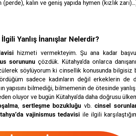
m (perde), kalın ve geniş yapıda hymen (kızlık zarı
lgili Yanlış İnanışlar Nelerdir?
avisi
hizmeti vermekteyim. Şu ana kadar başv
mus sorununu
çözdük. Kütahya’da onlarca danışan
ülerek söylüyorum ki cinsellik konusunda bilgisi
ördüğüm sadece kadınların değil erkeklerin de da
nın yapısını bilmediği, bilmemenin de ötesinde yanlı
neden oluyor ve bugün Kütahya’da daha doğrusu ülke
oşalma
,
sertleşme
bozukluğu
vb.
cinsel
sorunlar
tahya’da vajinismus tedavisi
ile ilgili karşılaştığ