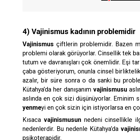
4) Vajinismus kadının problemidir
Vajinismus
çiftlerin problemidir. Bazen 
problemi olarak görüyorlar. Cinsellik tek baş
tutum ve davranışları çok önemlidir. Eşi 
çaba gösteriyorum, onunla cinsel birlikte
azalır, bir süre sonra o da sanki bu prob
Kütahya’da her danışanım
vajinismusu
aslı
aslında en çok sizi düşünüyorlar. Eminim si
yenme
yi en çok sizin için istiyorlarsa en
Kısaca
vajinismusun
nedeni cinsellikle ilg
nedenlerdir. Bu nedenle Kütahya’da
vajini
psikoterapidir.