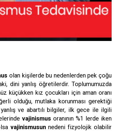
mus
olan kişilerde bu nedenlerden pek çoğu
hlaki, dini yanlış öğretilerdir. Toplumumuzda
enüz küçükken kız çocukları için aman oranı
ğerli olduğu, mutlaka korunması gerektiği
nlış ve abartılı bilgiler, ilk gece ile ilgili
kelerinde
vajinismus
oranının %1 lerde iken
olsa
vajinismusun
nedeni fizyolojik olabilir