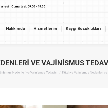
artesi - Cumartesi: 09:00 - 19:00
akkımda
Hizmetlerim
Kaygı Bozuklukları
Vaj
Hakkımda
Hizmetlerim
Kaygı Bozuklukları
DENLERI VE VAJINISMUS TEDAVI
re:
jinismus Nedenleri ve Vajinismus Tedavisi
Kütahya Vajinismus Nedenleri ve