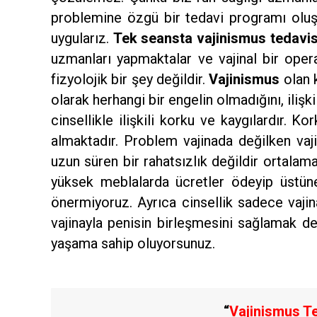
problemine özgü bir tedavi programı oluş
uygularız.
Tek seansta vajinismus tedavis
uzmanları yapmaktalar ve vajinal bir opera
fizyolojik bir şey değildir.
Vajinismus
olan k
olarak herhangi bir engelin olmadığını, ilişk
cinsellikle ilişkili korku ve kaygılardır. Ko
almaktadır. Problem vajinada değilken va
uzun süren bir rahatsızlık değildir ortala
yüksek meblalarda ücretler ödeyip üstüne
önermiyoruz. Ayrıca cinsellik sadece vaji
vajinayla penisin birleşmesini sağlamak 
yaşama sahip oluyorsunuz.
“
Vajinismus T