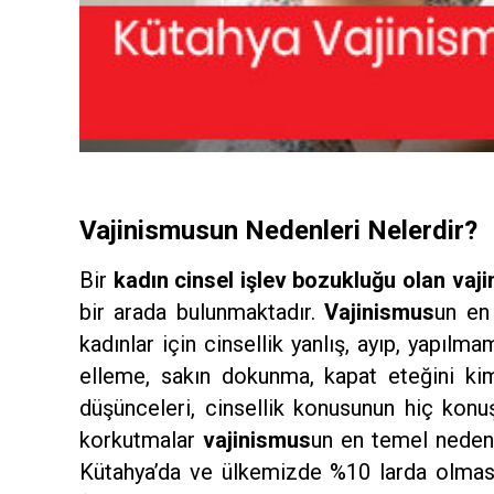
Vajinismusun Nedenleri Nelerdir?
Bir
kadın cinsel işlev bozukluğu olan vaj
bir arada bulunmaktadır.
Vajinismus
un en 
kadınlar için cinsellik yanlış, ayıp, yapı
elleme, sakın dokunma, kapat eteğini ki
düşünceleri, cinsellik konusunun hiç konuşulm
korkutmalar
vajinismus
un en temel nedenl
Kütahya’da ve ülkemizde %10 larda olması