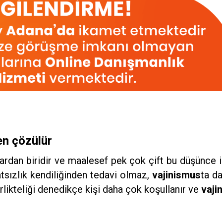
en çözülür
ışlardan biridir ve maalesef pek çok çift bu düşünce i
tsızlık kendiliğinden tedavi olmaz,
vajinismus
ta d
rlikteliği denedikçe kişi daha çok koşullanır ve
vaji