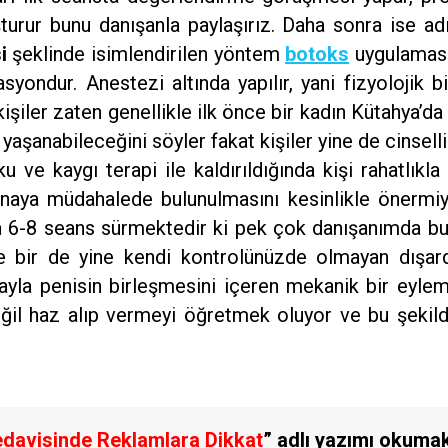
turur bunu danışanla paylaşırız. Daha sonra ise 
i
şeklinde isimlendirilen yöntem
botoks
uygulaması
syondur. Anestezi altında yapılır, yani fizyolojik 
işiler zaten genellikle ilk önce bir kadın Kütahya’
i yaşanabileceğini söyler fakat kişiler yine de cinse
rku ve kaygı terapi ile kaldırıldığında kişi rahatlık
jinaya müdahalede bulunulmasını kesinlikle önermi
ma 6-8 seans sürmektedir ki pek çok danışanımda bu
 bir de yine kendi kontrolünüzde olmayan dışard
nayla penisin birleşmesini içeren mekanik bir eyle
değil haz alıp vermeyi öğretmek oluyor ve bu şeki
edavisinde Reklamlara Dikkat
” adlı yazımı okumak 