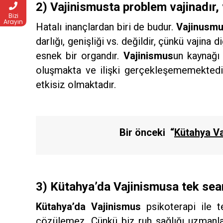
2) Vajinismusta problem vajinadır, v
Bizi
Arayın
Hatalı inançlardan biri de budur.
Vajinusm
darlığı, genişliği vs. değildir, çünkü vajina 
esnek bir organdır.
Vajinismus
un kaynağı 
oluşmakta ve ilişki gerçekleşememektedir.
etkisiz olmaktadır.
Bir önceki
“
Kütahya Va
3) Kütahya’da Vajinismusa tek se
Kütahya’da Vajinismus
psikoterapi ile te
çözülemez. Çünkü biz ruh sağlığı uzmanlar