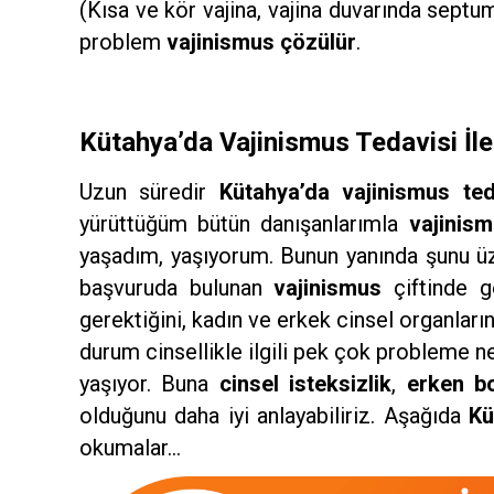
(Kısa ve kör vajina, vajina duvarında septu
problem
vajinismus çözülür
.
Kütahya’da Vajinismus Tedavisi İle İ
Uzun süredir
Kütahya’da vajinismus ted
yürüttüğüm bütün danışanlarımla
vajinis
yaşadım, yaşıyorum. Bunun yanında şunu üz
başvuruda bulunan
vajinismus
çiftinde g
gerektiğini, kadın ve erkek cinsel organları
durum cinsellikle ilgili pek çok probleme 
yaşıyor. Buna
cinsel
isteksizlik
,
erken
b
olduğunu daha iyi anlayabiliriz. Aşağıda
Kü
okumalar…