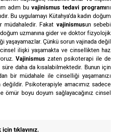
adım adım bu
vajinismus tedavi programı
nı
dır. Bu uygulamayı Kütahya’da kadın doğum
bir müdahaledir. Fakat
vajinismus
un sebebi
da doğum uzmanına gider ve doktor fizyolojik
lliği yaşayamazlar. Çünkü sorun vajinada değil
la cinsel ilişki yaşamakta ve cinsellikten haz
yoruz.
Vajinismus
zaten psikoterapi ile de
 süre daha da kısalabilmektedir. Bunun için
an bir müdahale ile cinselliği yaşamanızı
m değildir. Psikoterapiyle amacımız sadece
lde ömür boyu doyum sağlayacağınız cinsel
için tıklayınız.