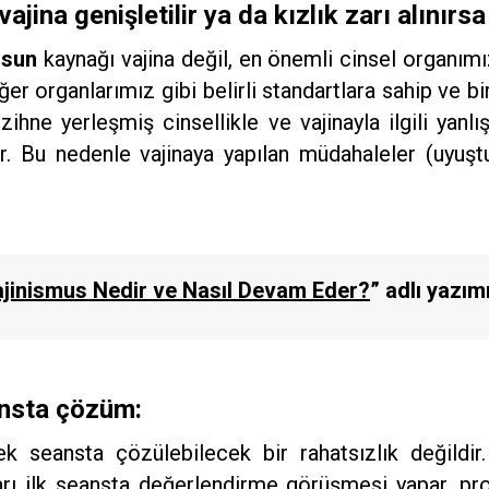
ajina genişletilir ya da kızlık zarı alınır
usun
kaynağı vajina değil, en önemli cinsel organımız
diğer organlarımız gibi belirli standartlara sahip ve b
zihne yerleşmiş cinsellikle ve vajinayla ilgili yanlı
 Bu nedenle vajinaya yapılan müdahaleler (uyuştur
jinismus Nedir ve Nasıl Devam Eder?
”
adlı yazım
ansta çözüm:
k seansta çözülebilecek bir rahatsızlık değildir.
ı ilk seansta değerlendirme görüşmesi yapar, prob