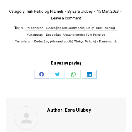
Category:
Türk Psikolog Hizmeti
By
Esra Ulubey
15 Mart 2023
Leave a comment
Tags:
Yunanistan - Dedeağaç (Alexandrapolis) En İyi Türk Psikolog
Yunanistan - Dedeağaç (Alexandrapolis) Türk Psikolog
Yunanistan - Dedeağaç (Alexandrapolis) Türkçe Psikolojik Danışmanlık
Bu yazıyı paylaş
Share
Share
Share
Share
on
on
on
on
Facebook
Twitter
WhatsApp
LinkedIn
Author:
Esra Ulubey