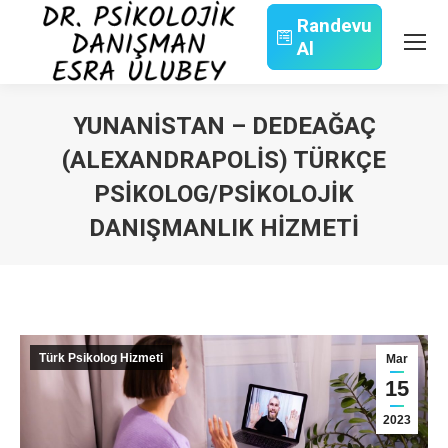
Randevu
Al
Search:
YUNANISTAN – DEDEAĞAÇ
(ALEXANDRAPOLIS) TÜRKÇE
PSIKOLOG/PSIKOLOJIK
DANIŞMANLIK HIZMETI
You are here:
Türk Psikolog Hizmeti
Mar
15
2023