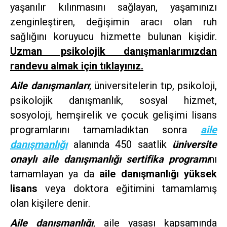
yaşanılır kılınmasını sağlayan, yaşamınızı
zenginleştiren, değişimin aracı olan ruh
sağlığını koruyucu hizmette bulunan kişidir.
Uzman psikolojik danışmanlarımızdan
randevu almak için tıklayınız.
Aile danışmanları
; üniversitelerin tıp, psikoloji,
psikolojik danışmanlık, sosyal hizmet,
sosyoloji, hemşirelik ve çocuk gelişimi lisans
programlarını tamamladıktan sonra
aile
danışmanlığı
alanında 450 saatlik
üniversite
onaylı aile danışmanlığı sertifika programı
nı
tamamlayan ya da
aile danışmanlığı yüksek
lisans
veya doktora eğitimini tamamlamış
olan kişilere denir.
Aile danışmanlığı
, aile yasası kapsamında