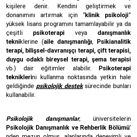
kişilere denir. Kendini geliştirmek ve
donanımını artırmak için “
klinik psikoloji
”
yüksek lisans programını tamamlayabilir ya da
çeşitli
psikoterapi
veya
danışmanlık
tekni
klerine (
aile danışmanlığı
,
Psikianalitik
terapi, bilişsel-davranışçı terapi, çift terapisi,
duygu odaklı bireysel terapi, şema terapisi
vb.) dair eğitimler alabilir.
Psikoterapi
teknikleri
ni kullanma noktasında yetkin hale
geldiğinde
psikolojik destek
sürecinde bunları
kullanabilir.
Psikolojik danışmanlar
; üniversitelerin
Psikolojik Danışmanlık ve Rehberlik Bölümü
’
nden mezun olmuş, alanlarında deneyimli ve