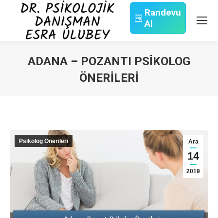
Randevu
Al
Search:
ADANA – POZANTI PSIKOLOG
ÖNERILERI
You are here:
Psikolog Önerileri
Ara
14
2019