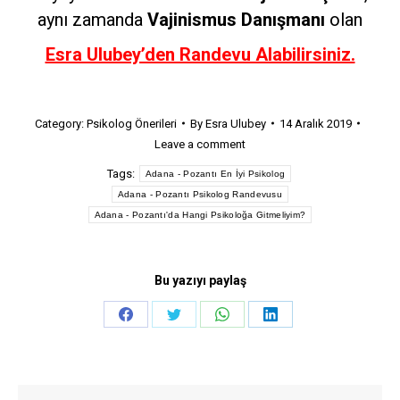
aynı zamanda
Vajinismus Danışmanı
olan
Esra Ulubey’den Randevu Alabilirsiniz.
Category:
Psikolog Önerileri
By
Esra Ulubey
14 Aralık 2019
Leave a comment
Tags:
Adana - Pozantı En İyi Psikolog
Adana - Pozantı Psikolog Randevusu
Adana - Pozantı'da Hangi Psikoloğa Gitmeliyim?
Bu yazıyı paylaş
Share
Share
Share
Share
on
on
on
on
Facebook
Twitter
WhatsApp
LinkedIn