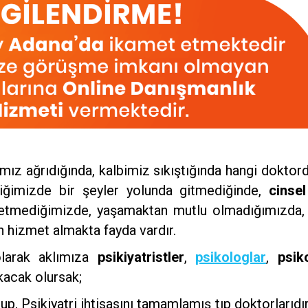
ımız ağrıdığında, kalbimiz sıkıştığında hangi dokto
liğimizde bir şeyler yolunda gitmediğinde,
cinse
ssetmediğimizde, yaşamaktan mutlu olmadığımızda
 hizmet almakta fayda vardır.
larak aklımıza
psikiyatristler
,
psikologlar
,
psik
kacak olursak;
p, Psikiyatri ihtisasını tamamlamış tıp doktorlarıdır. 