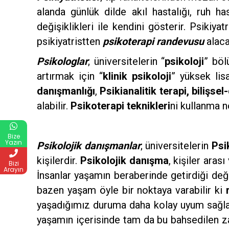
alanda günlük dilde akıl hastalığı, ruh has
değişiklikleri ile kendini gösterir. Psikiyat
psikiyatristten
psikoterapi randevusu
alaca
Psikologlar
; üniversitelerin “
psikoloji
” böl
artırmak için “
klinik psikoloji
” yüksek lis
danışmanlığı
,
Psikianalitik terapi, bilişse
alabilir.
Psikoterapi teknikleri
ni kullanma n
Bize
Yazın
Psikolojik danışmanlar
; üniversitelerin
Psi
kişilerdir.
Psikolojik danışma
, kişiler aras
Bizi
Arayın
İnsanlar yaşamın beraberinde getirdiği deği
bazen yaşam öyle bir noktaya varabilir ki
yaşadığımız duruma daha kolay uyum sağlay
yaşamın içerisinde tam da bu bahsedilen za