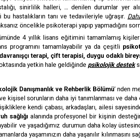
talığı, sinirlilik halleri, … denilen durumlar yer a
ri bu hastalıkların tanı ve tedavileriyle uğraşır.
Daha
ksanız öncelikle psikoterapi yapıp yapmadığını so
ümünde 4 yıllık lisans eğitimini tamamlamış kişile
ans programını tamamlayabilir ya da çeşitli
psiko
l-davranışçı terapi, çift terapisi, duygu odaklı bire
oktasında yetkin hale geldiğinde
psikolojik destek
s
kolojik Danışmanlık ve Rehberlik Bölümü
’ nden m
ı ve kişisel sorunların daha iyi tanımlanması ve daha
şikliklere kendi çabası, arkadaşları, ailesi sayesin
ruh sağlığı
alanında profesyonel bir kişinin desteği
abilir ve yaşadığımız durumun daha kolay üstesind
manlarda yaşamınızın daha yaşanılır kılınmasını sağ