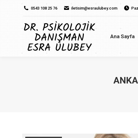
0543 108 25 76
iletisim@esraulubey.com
Paz
Ana Sayfa
H
Ana Sayfa
ANKA