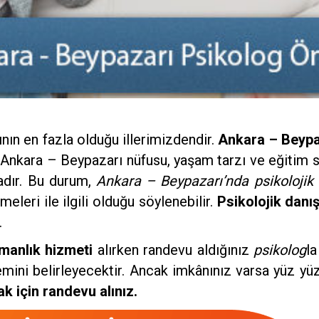
nın en fazla olduğu illerimizdendir.
Ankara – Beypa
. Ankara – Beypazarı nüfusu, yaşam tarzı ve eğitim s
adır. Bu durum,
Ankara – Beypazarı’nda psikolojik
leri ile ilgili olduğu söylenebilir.
Psikolojik danı
.
manlık hizmeti
alırken randevu aldığınız
psikolog
l
emini belirleyecektir. Ancak imkânınız varsa yüz y
k için randevu alınız.