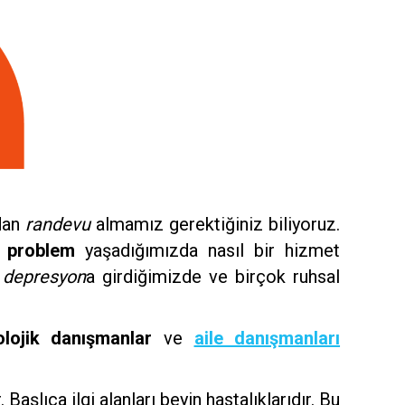
rdan
randevu
almamız gerektiğiniz biliyoruz.
l problem
yaşadığımızda nasıl bir hizmet
,
depresyon
a girdiğimizde ve birçok ruhsal
olojik danışmanlar
ve
aile danışmanları
Başlıca ilgi alanları beyin hastalıklarıdır. Bu