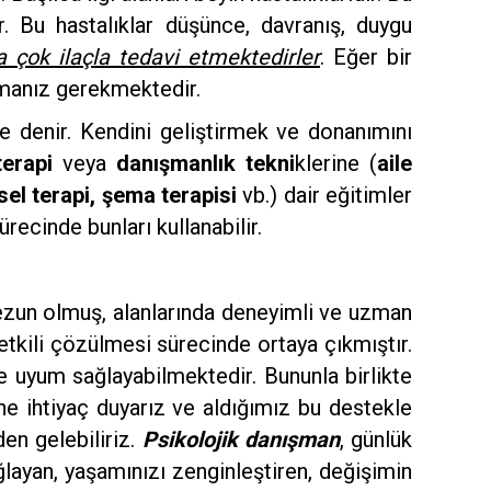
lır. Bu hastalıklar düşünce, davranış, duygu
 çok ilaçla tedavi etmektedirler
. Eğer bir
rmanız gerekmektedir.
re denir. Kendini geliştirmek ve donanımını
terapi
veya
danışmanlık tekni
klerine (
aile
ysel terapi, şema terapisi
vb.) dair eğitimler
ürecinde bunları kullanabilir.
ezun olmuş, alanlarında deneyimli ve uzman
 etkili çözülmesi sürecinde ortaya çıkmıştır.
de uyum sağlayabilmektedir. Bununla birlikte
ne ihtiyaç duyarız ve aldığımız bu destekle
en gelebiliriz.
Psikolojik danışman
, günlük
layan, yaşamınızı zenginleştiren, değişimin