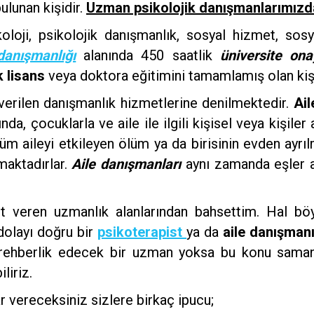
ulunan kişidir.
Uzman psikolojik danışmanlarımızda
sikoloji, psikolojik danışmanlık, sosyal hizmet, sos
danışmanlığı
alanında 450 saatlik
üniversite ona
k lisans
veya doktora eğitimini tamamlamış olan kişi
 verilen danışmanlık hizmetlerine denilmektedir.
Ail
nda, çocuklarla ve aile ile ilgili kişisel veya kişil
üm aileyi etkileyen ölüm ya da birisinin evden ayrıl
aktadırlar.
Aile danışmanları
aynı zamanda eşler a
 veren uzmanlık alanlarından bahsettim. Hal b
dolayı doğru bir
psikoterapist
ya da
aile danışman
 rehberlik edecek bir uzman yoksa bu konu samanl
liriz.
r vereceksiniz sizlere birkaç ipucu;