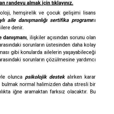
n randevu almak için tıklayınız.
yoloji, hemşirelik ve çocuk gelişimi lisans
ylı aile danışmanlığı sertifika programı
nı
lere denir.
e danışmanı
, ilişkiler açısından sorunu olan
er arasındaki sorunların üstesinden daha kolay
ması gibi konularda ailelerin yaşayabileceği
rasındaki sorunların çözülmesine yardımcı
öyle olunca
psikolojik destek
alırken karar
ı
bulmak normal halimizden daha stresli bir
ıkta iğne aramaktan farksız olacaktır. Bu