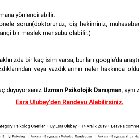
zmana yönlendirebilir.
onele sorun(doktorunuz, diş hekiminiz, muhasebecini
rhangi bir meslek mensubu olabilir.)
klınızda bir kaç isim varsa, bunları google’da araştır
dıklarından veya yazdıklarının neler hakkında oldu
yaç duyuyorsanız
Uzman Psikolojik Danışman
, ayn
Esra Ulubey’den Randevu Alabilirsiniz.
ategory:
Psikolog Önerileri
By
Esra Ulubey
14 Aralık 2019
Leave a comme
ı En İyi Psikolog
Ankara - Beypazarı Psikolog Randevusu
Ankara - Beypazarı'nda Ha