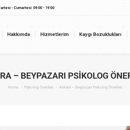
artesi - Cumartesi: 09:00 - 19:00
akkımda
Hizmetlerim
Kaygı Bozuklukları
Vaj
Hakkımda
Hizmetlerim
Kaygı Bozuklukları
RA – BEYPAZARI PSIKOLOG ÖNER
You are here:
Home
Psikolog Önerileri
Ankara – Beypazarı Psikolog Önerileri