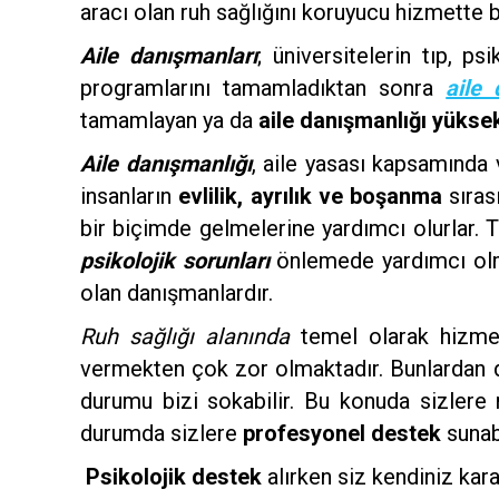
aracı olan ruh sağlığını koruyucu hizmette b
Aile danışmanları
; üniversitelerin tıp, p
programlarını tamamladıktan sonra
aile 
tamamlayan ya da
aile danışmanlığı yükse
Aile danışmanlığı
, aile yasası kapsamında
insanların
evlilik, ayrılık ve boşanma
sırası
bir biçimde gelmelerine yardımcı olurlar. T
psikolojik sorunları
önlemede yardımcı olm
olan danışmanlardır.
Ruh sağlığı alanında
temel olarak hizmet
vermekten çok zor olmaktadır. Bunlardan 
durumu bizi sokabilir. Bu konuda sizlere
durumda sizlere
profesyonel destek
sunabi
Psikolojik destek
alırken siz kendiniz kara