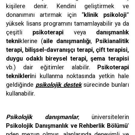
kişilere denir. Kendini geliştirmek ve
donanımını artırmak için “
klinik psikoloji
”
yüksek lisans programını tamamlayabilir ya da
çeşitli
psikoterapi
veya
danışmanlık
tekni
klerine (
aile danışmanlığı
,
Psikianalitik
terapi, bilişsel-davranışçı terapi, çift terapisi,
duygu odaklı bireysel terapi, şema terapisi
vb.) dair eğitimler alabilir.
Psikoterapi
teknikleri
ni kullanma noktasında yetkin hale
geldiğinde
psikolojik destek
sürecinde bunları
kullanabilir.
Psikolojik danışmanlar
; üniversitelerin
Psikolojik Danışmanlık ve Rehberlik Bölümü
’
nden mezun olmuş, alanlarında deneyimli ve