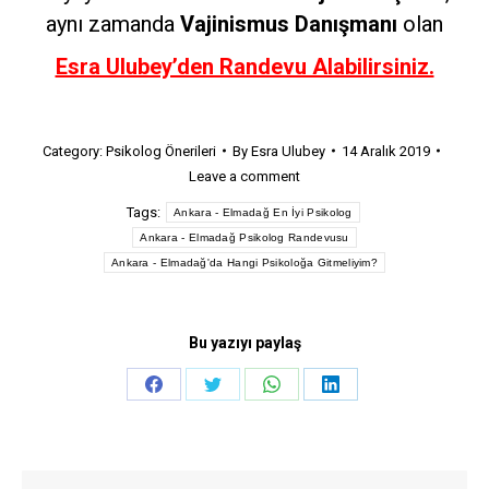
aynı zamanda
Vajinismus Danışmanı
olan
Esra Ulubey’den Randevu Alabilirsiniz.
Category:
Psikolog Önerileri
By
Esra Ulubey
14 Aralık 2019
Leave a comment
Tags:
Ankara - Elmadağ En İyi Psikolog
Ankara - Elmadağ Psikolog Randevusu
Ankara - Elmadağ'da Hangi Psikoloğa Gitmeliyim?
Bu yazıyı paylaş
Share
Share
Share
Share
on
on
on
on
Facebook
Twitter
WhatsApp
LinkedIn