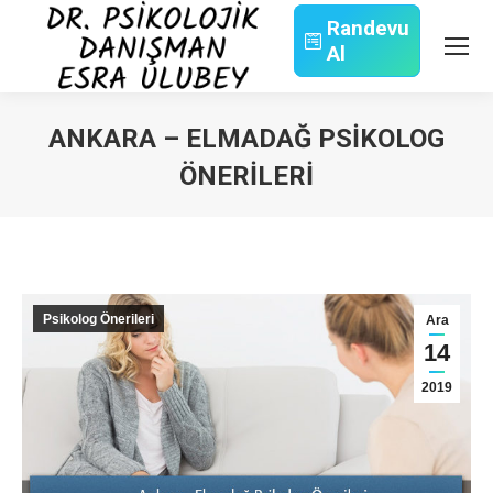
Randevu
Al
Search:
ANKARA – ELMADAĞ PSIKOLOG
ÖNERILERI
You are here:
Psikolog Önerileri
Ara
14
2019