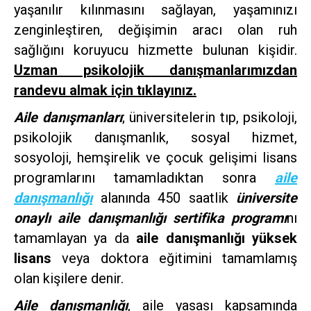
yaşanılır kılınmasını sağlayan, yaşamınızı
zenginleştiren, değişimin aracı olan ruh
sağlığını koruyucu hizmette bulunan kişidir.
Uzman psikolojik danışmanlarımızdan
randevu almak için tıklayınız.
Aile danışmanları
; üniversitelerin tıp, psikoloji,
psikolojik danışmanlık, sosyal hizmet,
sosyoloji, hemşirelik ve çocuk gelişimi lisans
programlarını tamamladıktan sonra
aile
danışmanlığı
alanında 450 saatlik
üniversite
onaylı aile danışmanlığı sertifika programı
nı
tamamlayan ya da
aile danışmanlığı yüksek
lisans
veya doktora eğitimini tamamlamış
olan kişilere denir.
Aile danışmanlığı
, aile yasası kapsamında