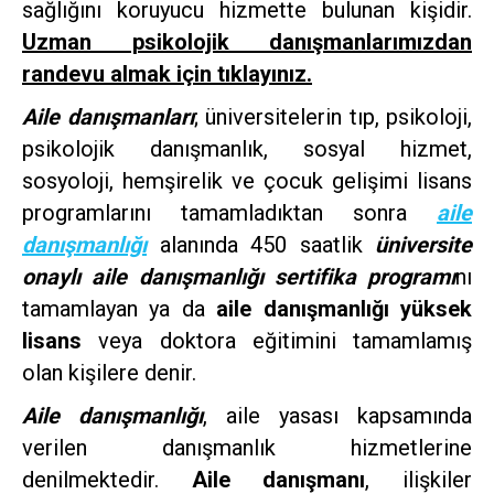
sağlığını koruyucu hizmette bulunan kişidir.
Uzman psikolojik danışmanlarımızdan
randevu almak için tıklayınız.
Aile danışmanları
; üniversitelerin tıp, psikoloji,
psikolojik danışmanlık, sosyal hizmet,
sosyoloji, hemşirelik ve çocuk gelişimi lisans
programlarını tamamladıktan sonra
aile
danışmanlığı
alanında 450 saatlik
üniversite
onaylı aile danışmanlığı sertifika programı
nı
tamamlayan ya da
aile danışmanlığı yüksek
lisans
veya doktora eğitimini tamamlamış
olan kişilere denir.
Aile danışmanlığı
, aile yasası kapsamında
verilen danışmanlık hizmetlerine
denilmektedir.
Aile danışmanı
, ilişkiler