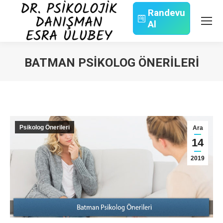
Randevu
Al
Search:
BATMAN PSIKOLOG ÖNERILERI
You are here:
Psikolog Önerileri
Ara
14
2019