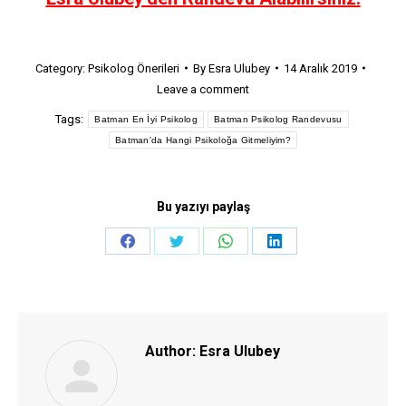
Category:
Psikolog Önerileri
By
Esra Ulubey
14 Aralık 2019
Leave a comment
Tags:
Batman En İyi Psikolog
Batman Psikolog Randevusu
Batman'da Hangi Psikoloğa Gitmeliyim?
Bu yazıyı paylaş
Share
Share
Share
Share
on
on
on
on
Facebook
Twitter
WhatsApp
LinkedIn
Author:
Esra Ulubey