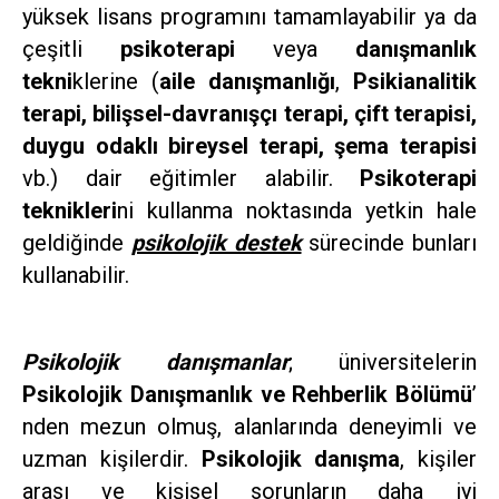
yüksek lisans programını tamamlayabilir ya da
çeşitli
psikoterapi
veya
danışmanlık
tekni
klerine (
aile danışmanlığı
,
Psikianalitik
terapi, bilişsel-davranışçı terapi, çift terapisi,
duygu odaklı bireysel terapi, şema terapisi
vb.) dair eğitimler alabilir.
Psikoterapi
teknikleri
ni kullanma noktasında yetkin hale
geldiğinde
psikolojik destek
sürecinde bunları
kullanabilir.
Psikolojik danışmanlar
; üniversitelerin
Psikolojik Danışmanlık ve Rehberlik Bölümü
’
nden mezun olmuş, alanlarında deneyimli ve
uzman kişilerdir.
Psikolojik danışma
, kişiler
arası ve kişisel sorunların daha iyi