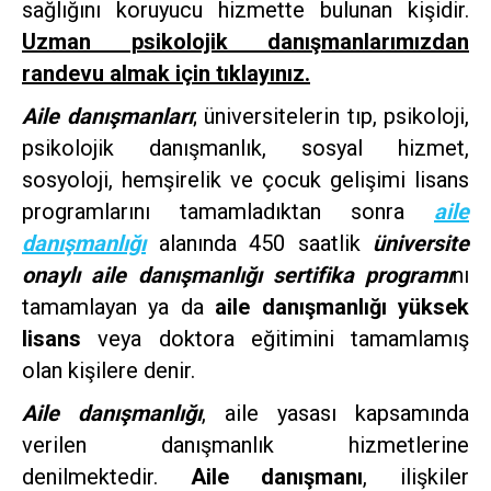
sağlığını koruyucu hizmette bulunan kişidir.
Uzman psikolojik danışmanlarımızdan
randevu almak için tıklayınız.
Aile danışmanları
; üniversitelerin tıp, psikoloji,
psikolojik danışmanlık, sosyal hizmet,
sosyoloji, hemşirelik ve çocuk gelişimi lisans
programlarını tamamladıktan sonra
aile
danışmanlığı
alanında 450 saatlik
üniversite
onaylı aile danışmanlığı sertifika programı
nı
tamamlayan ya da
aile danışmanlığı yüksek
lisans
veya doktora eğitimini tamamlamış
olan kişilere denir.
Aile danışmanlığı
, aile yasası kapsamında
verilen danışmanlık hizmetlerine
denilmektedir.
Aile danışmanı
, ilişkiler