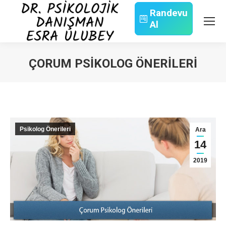
Randevu
Al
Search:
ÇORUM PSIKOLOG ÖNERILERI
You are here:
Psikolog Önerileri
Ara
14
2019