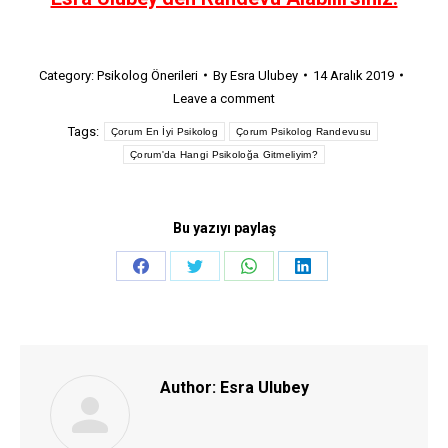
Category:
Psikolog Önerileri
By
Esra Ulubey
14 Aralık 2019
Leave a comment
Tags:
Çorum En İyi Psikolog
Çorum Psikolog Randevusu
Çorum'da Hangi Psikoloğa Gitmeliyim?
Bu yazıyı paylaş
Share
Share
Share
Share
on
on
on
on
Facebook
Twitter
WhatsApp
LinkedIn
Author:
Esra Ulubey