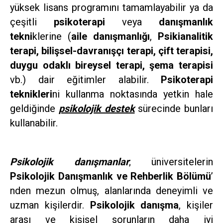
yüksek lisans programını tamamlayabilir ya da
çeşitli
psikoterapi
veya
danışmanlık
tekni
klerine (
aile danışmanlığı
,
Psikianalitik
terapi, bilişsel-davranışçı terapi, çift terapisi,
duygu odaklı bireysel terapi, şema terapisi
vb.) dair eğitimler alabilir.
Psikoterapi
teknikleri
ni kullanma noktasında yetkin hale
geldiğinde
psikolojik destek
sürecinde bunları
kullanabilir.
Psikolojik danışmanlar
; üniversitelerin
Psikolojik Danışmanlık ve Rehberlik Bölümü
’
nden mezun olmuş, alanlarında deneyimli ve
uzman kişilerdir.
Psikolojik danışma
, kişiler
arası ve kişisel sorunların daha iyi