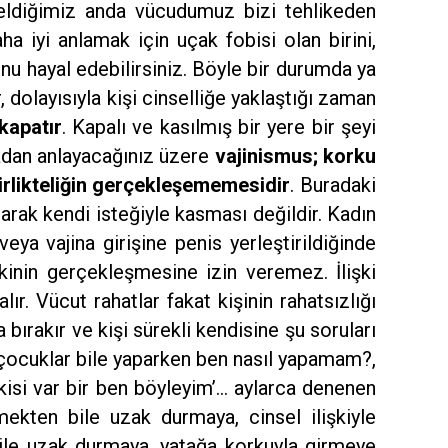
geldiğimiz anda vücudumuz bizi tehlikeden
aha iyi anlamak için uçak fobisi olan birini,
nu hayal edebilirsiniz. Böyle bir durumda ya
ir, dolayısıyla kişi cinselliğe yaklaştığı zaman
kapatır
. Kapalı ve kasılmış bir yere bir şeyi
uradan anlayacağınız üzere
vajinismus; korku
birlikteliğin gerçekleşememesidir
. Buradaki
larak kendi isteğiyle kasması değildir. Kadın
ya vajina girişine penis yerleştirildiğinde
işkinin gerçekleşmesine izin veremez. İlişki
lır. Vücut rahatlar fakat kişinin rahatsızlığı
 bırakır ve kişi sürekli kendisine şu soruları
çocuklar bile yaparken ben nasıl yapamam?,
isi var bir ben böyleyim’… aylarca denenen
ekten bile uzak durmaya, cinsel ilişkiyle
ile uzak durmaya, yatağa korkuyla girmeye