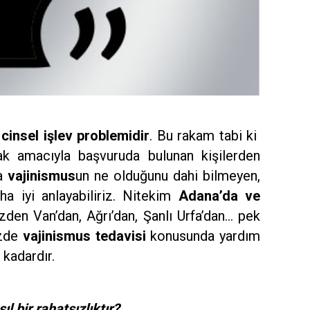
n
cinsel işlev problemidir
. Bu rakam tabi ki
 amacıyla başvuruda bulunan kişilerden
ta
vajinismus
un ne olduğunu dahi bilmeyen,
a iyi anlayabiliriz. Nitekim
Adana’da ve
den Van’dan, Ağrı’dan, Şanlı Urfa’dan… pek
izde
vajinismus tedavisi
konusunda yardım
 kadardır.
l bir rahatsızlıktır?