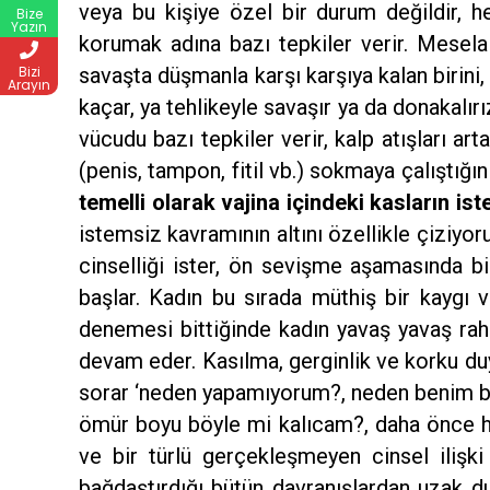
veya bu kişiye özel bir durum değildir, 
Bize
Yazın
korumak adına bazı tepkiler verir. Mesela ka
savaşta düşmanla karşı karşıya kalan birini
Bizi
Arayın
kaçar, ya tehlikeyle savaşır ya da donakalırı
vücudu bazı tepkiler verir, kalp atışları ar
(penis, tampon, fitil vb.) sokmaya çalıştığı
temelli olarak vajina içindeki kasların is
istemsiz kavramının altını özellikle çiziyor
cinselliği ister, ön sevişme aşamasında bi
başlar. Kadın bu sırada müthiş bir kaygı ve
denemesi bittiğinde kadın yavaş yavaş rah
devam eder. Kasılma, gerginlik ve korku duygu
sorar ‘neden yapamıyorum?, neden benim ba
ömür boyu böyle mi kalıcam?, daha önce hi
ve bir türlü gerçekleşmeyen cinsel ilişk
bağdaştırdığı bütün davranışlardan uzak 