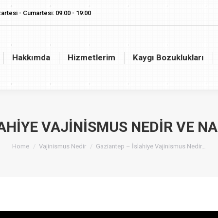
artesi - Cumartesi: 09:00 - 19:00
akkımda
Hizmetlerim
Kaygı Bozuklukları
Vaj
Hakkımda
Hizmetlerim
Kaygı Bozuklukları
AHIYE VAJINISMUS NEDIR VE N
You are here:
Home
Vajinismus Nedir
Gaziantep – İslahiye Vajinismus Nedir…