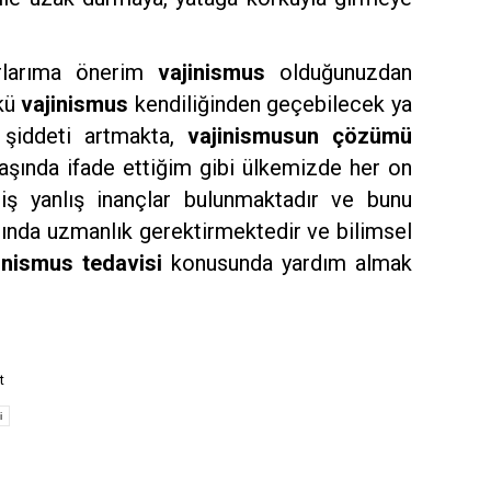
urlarıma önerim
vajinismus
olduğunuzdan
nkü
vajinismus
kendiliğinden geçebilecek ya
 şiddeti artmakta,
vajinismusun çözümü
başında ifade ettiğim gibi ülkemizde her on
şmiş yanlış inançlar bulunmaktadır ve bunu
nında uzmanlık gerektirmektedir ve bilimsel
inismus tedavisi
konusunda yardım almak
t
i