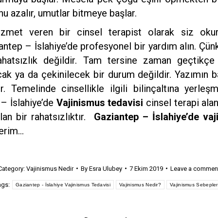
u azalır, umutlar bitmeye başlar.
izmet veren bir cinsel terapist olarak siz ok
ntep – İslahiye’de profesyonel bir yardım alın. Çü
hatsızlık değildir. Tam tersine zaman geçtikçe
cak ya da çekinilecek bir durum değildir. Yazımın 
r. Temelinde cinsellikle ilgili bilinçaltına yerle
 – İslahiye’de
Vajinismus tedavisi
cinsel terapi ala
lan bir rahatsızlıktır.
Gaziantep – İslahiye’de vaj
lerim…
Category:
Vajinismus Nedir
By
Esra Ulubey
7 Ekim 2019
Leave a commen
ags:
Gaziantep - İslahiye Vajinismus Tedavisi
Vajinismus Nedir?
Vajinismus Sebepler