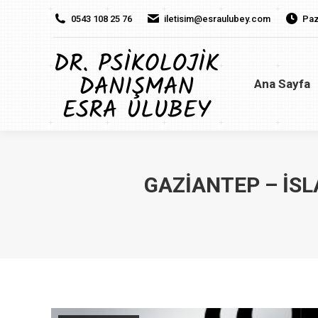
0543 108 25 76
iletisim@esraulubey.com
Paz
Ana Sayfa
H
Ana Sayfa
GAZIANTEP – İSL