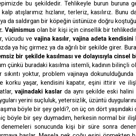
hepimizde bu şekildedir. Tehlikeyle burun buruna 
lp atışlarımız hızlanır, terleriz, kasılırız. Bunu d
, ya da saldırgan bir köpeğin üstünüze doğru koştuğu
z.
Vajinismus
olan bir kişi için cinsellik bir tehliked
tar, vücudu ve
vajina kasılır
,
vajina adeta kendisini 
nızda ya hiç girmez ya da ağrılı bir şekilde girer. B
temsiz bir şekilde kasılması ve dolayısıyla cinsel 
um çünkü buradaki kasılma istemli, kadının bilinçli o
r sıkıntı yoktur, problem vajinaya dokunulduğunda ve
 korku yaşar, kendisini kapatır, eşini ittirir ve il
atlar,
vajinadaki kaslar
da aynı şekilde eski halini a
ları yerini suçluluk, yetersizlik, üzüntü duygularına
şıma böyle bir şey geldi?, on üç on dört yaşındaki 
ç böyle bir şey duymadım, herkesin normal bir ilişk
i denemeleri sonucunda kişi bir süre sonra denem
durmaya başlar. Mesela pek çoğu eşini öpmekten b