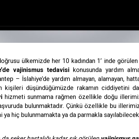
doğrusu ülkemizde her 10 kadından 1’ inde görüle
’de vajinismus tedavisi
konusunda yardım almak
tep – İslahiye’de yardım almayan, alamayan, hat
n kişileri düşündüğümüzde rakamın ciddiyetini dah
i
hizmeti sunmama rağmen özellikle doğu illerimiz
vuruda bulunmaktadır. Çünkü özellikle bu illerim
hi ya hiç bulunmamakta ya da parmakla sayılabilecek
a da şeker hastalığı kadar sık görülen
vajinismus nası