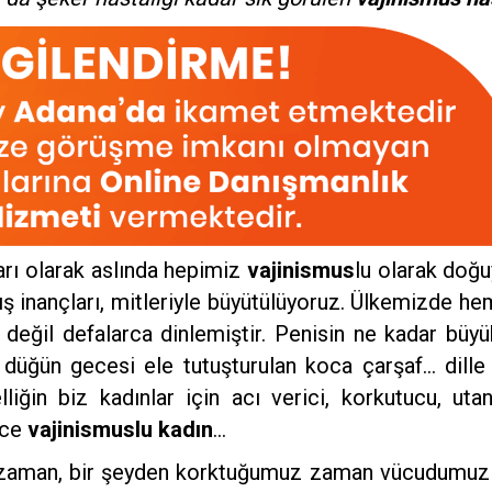
arı olarak aslında hepimiz
vajinismus
lu olarak doğuy
lış inançları, mitleriyle büyütülüyoruz. Ülkemizde 
 değil defalarca dinlemiştir. Penisin ne kadar büyü
 düğün gecesi ele tutuşturulan koca çarşaf… dille 
elliğin biz kadınlar için acı verici, korkutucu, u
rce
vajinismuslu kadın
…
ız zaman, bir şeyden korktuğumuz zaman vücudumuz b