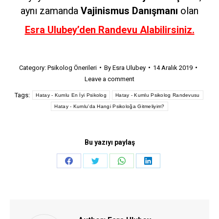
aynı zamanda
Vajinismus Danışmanı
olan
Esra Ulubey’den Randevu Alabilirsiniz.
Category:
Psikolog Önerileri
By
Esra Ulubey
14 Aralık 2019
Leave a comment
Tags:
Hatay - Kumlu En İyi Psikolog
Hatay - Kumlu Psikolog Randevusu
Hatay - Kumlu'da Hangi Psikoloğa Gitmeliyim?
Bu yazıyı paylaş
Share
Share
Share
Share
on
on
on
on
Facebook
Twitter
WhatsApp
LinkedIn