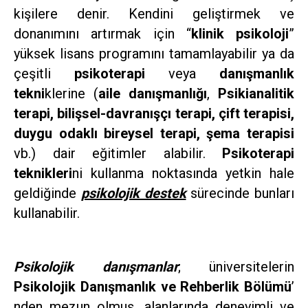
kişilere denir. Kendini geliştirmek ve
donanımını artırmak için “
klinik psikoloji
”
yüksek lisans programını tamamlayabilir ya da
çeşitli
psikoterapi
veya
danışmanlık
tekni
klerine (
aile danışmanlığı
,
Psikianalitik
terapi, bilişsel-davranışçı terapi, çift terapisi,
duygu odaklı bireysel terapi, şema terapisi
vb.) dair eğitimler alabilir.
Psikoterapi
teknikleri
ni kullanma noktasında yetkin hale
geldiğinde
psikolojik destek
sürecinde bunları
kullanabilir.
Psikolojik danışmanlar
; üniversitelerin
Psikolojik Danışmanlık ve Rehberlik Bölümü
’
nden mezun olmuş, alanlarında deneyimli ve