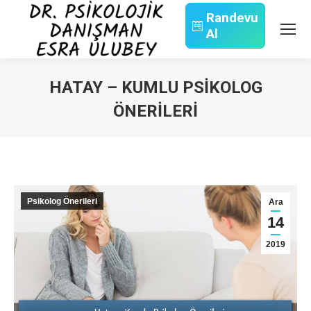
Randevu
Al
Search:
HATAY – KUMLU PSIKOLOG
ÖNERILERI
You are here:
Psikolog Önerileri
Ara
14
2019