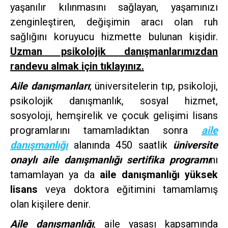
yaşanılır kılınmasını sağlayan, yaşamınızı
zenginleştiren, değişimin aracı olan ruh
sağlığını koruyucu hizmette bulunan kişidir.
Uzman psikolojik danışmanlarımızdan
randevu almak için tıklayınız.
Aile danışmanları
; üniversitelerin tıp, psikoloji,
psikolojik danışmanlık, sosyal hizmet,
sosyoloji, hemşirelik ve çocuk gelişimi lisans
programlarını tamamladıktan sonra
aile
danışmanlığı
alanında 450 saatlik
üniversite
onaylı aile danışmanlığı sertifika programı
nı
tamamlayan ya da
aile danışmanlığı yüksek
lisans
veya doktora eğitimini tamamlamış
olan kişilere denir.
Aile danışmanlığı
, aile yasası kapsamında