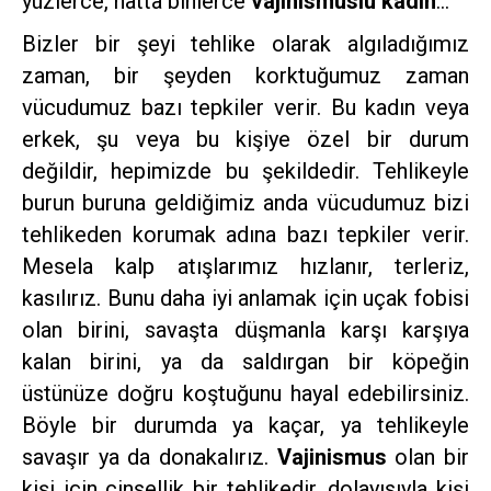
yüzlerce, hatta binlerce
vajinismuslu kadın
…
Bizler bir şeyi tehlike olarak algıladığımız
zaman, bir şeyden korktuğumuz zaman
vücudumuz bazı tepkiler verir. Bu kadın veya
erkek, şu veya bu kişiye özel bir durum
değildir, hepimizde bu şekildedir. Tehlikeyle
burun buruna geldiğimiz anda vücudumuz bizi
tehlikeden korumak adına bazı tepkiler verir.
Mesela kalp atışlarımız hızlanır, terleriz,
kasılırız. Bunu daha iyi anlamak için uçak fobisi
olan birini, savaşta düşmanla karşı karşıya
kalan birini, ya da saldırgan bir köpeğin
üstünüze doğru koştuğunu hayal edebilirsiniz.
Böyle bir durumda ya kaçar, ya tehlikeyle
savaşır ya da donakalırız.
Vajinismus
olan bir
kişi için cinsellik bir tehlikedir, dolayısıyla kişi