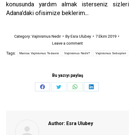
konusunda yardım almak isterseniz sizleri
Adana’daki ofisimize beklerim…
Category:
Vajinismus Nedir
By
Esra Ulubey
7 Ekim 2019
Leave a comment
Tags:
Manisa Vajinismus Tedavisi
Vajinismus Nedir?
Vajinismus Sebepleri
Bu yazıyı paylaş
Share
Share
Share
Share
on
on
on
on
Facebook
Twitter
WhatsApp
LinkedIn
Author:
Esra Ulubey