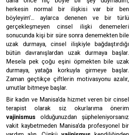
daha önce hiç böyle bir şey duymadım,
herkesin normal bir ilişkisi var bir ben
böyleyim’… aylarca denenen ve bir türlü
gerçekleşmeyen cinsel ilişki denemeleri
sonucunda kişi bir süre sonra denemekten bile
uzak durmaya, cinsel ilişkiyle bağdaştırdığı
bütün davranışlardan uzak durmaya başlar.
Mesela pek çoğu eşini öpmekten bile uzak
durmaya, yatağa korkuyla girmeye başlar.
Zaman geçtikçe çiftlerin motivasyonu azalır,
umutlar bitmeye başlar.
Bir kadın ve Manisa’da hizmet veren bir cinsel
terapist olarak siz okurlarıma önerim
vajinismus
olduğunuzdan şüpheleniyorsanız
vakit kaybetmeden Manisa’da profesyonel bir
yardım alın. Çünkü
vajinismus
kendiliğinden