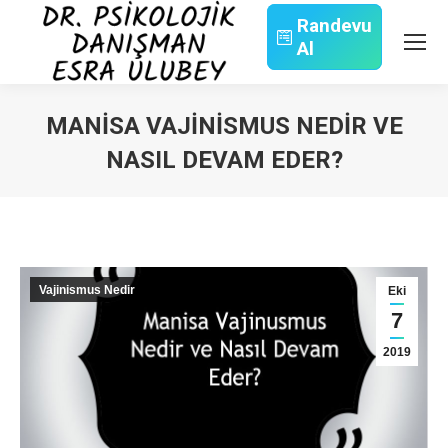
Randevu
Al
Search:
MANISA VAJINISMUS NEDIR VE
NASIL DEVAM EDER?
You are here:
Vajinismus Nedir
Eki
7
2019