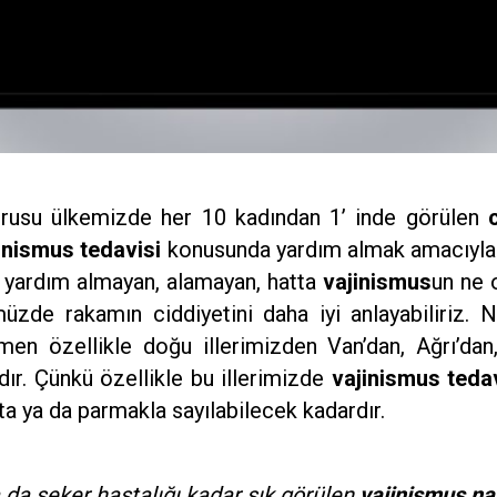
rusu ülkemizde her 10 kadından 1’ inde görülen
inismus tedavisi
konusunda yardım almak amacıyla 
yardım almayan, alamayan, hatta
vajinismus
un ne 
üzde rakamın ciddiyetini daha iyi anlayabiliriz. 
 özellikle doğu illerimizden Van’dan, Ağrı’dan
r. Çünkü özellikle bu illerimizde
vajinismus teda
a ya da parmakla sayılabilecek kadardır.
a da şeker hastalığı kadar sık görülen
vajinismus nası