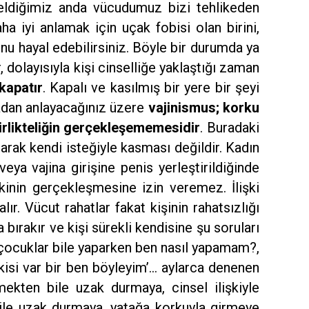
geldiğimiz anda vücudumuz bizi tehlikeden
aha iyi anlamak için uçak fobisi olan birini,
nu hayal edebilirsiniz. Böyle bir durumda ya
ir, dolayısıyla kişi cinselliğe yaklaştığı zaman
kapatır
. Kapalı ve kasılmış bir yere bir şeyi
uradan anlayacağınız üzere
vajinismus; korku
birlikteliğin gerçekleşememesidir
. Buradaki
larak kendi isteğiyle kasması değildir. Kadın
ya vajina girişine penis yerleştirildiğinde
işkinin gerçekleşmesine izin veremez. İlişki
lır. Vücut rahatlar fakat kişinin rahatsızlığı
 bırakır ve kişi sürekli kendisine şu soruları
çocuklar bile yaparken ben nasıl yapamam?,
isi var bir ben böyleyim’… aylarca denenen
ekten bile uzak durmaya, cinsel ilişkiyle
ile uzak durmaya, yatağa korkuyla girmeye