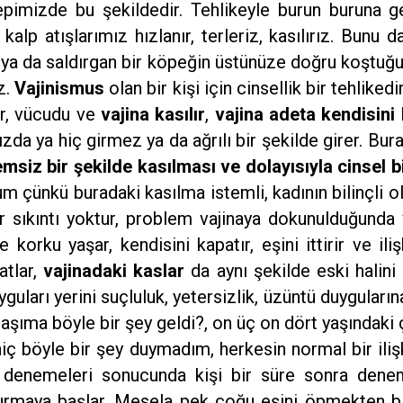
hepimizde bu şekildedir. Tehlikeyle burun buruna 
lp atışlarımız hızlanır, terleriz, kasılırız. Bunu d
, ya da saldırgan bir köpeğin üstünüze doğru koştuğu
z.
Vajinismus
olan bir kişi için cinsellik bir tehliked
tar, vücudu ve
vajina kasılır
,
vajina adeta kendisini 
nızda ya hiç girmez ya da ağrılı bir şekilde girer. B
temsiz bir şekilde kasılması ve dolayısıyla cinsel 
um çünkü buradaki kasılma istemli, kadının bilinçli o
r sıkıntı yoktur, problem vajinaya dokunulduğunda ve
 korku yaşar, kendisini kapatır, eşini ittirir ve il
atlar,
vajinadaki kaslar
da aynı şekilde eski halini a
ları yerini suçluluk, yetersizlik, üzüntü duygularına
şıma böyle bir şey geldi?, on üç on dört yaşındaki 
ç böyle bir şey duymadım, herkesin normal bir ilişk
i denemeleri sonucunda kişi bir süre sonra denem
durmaya başlar. Mesela pek çoğu eşini öpmekten b