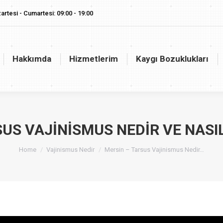
artesi - Cumartesi: 09:00 - 19:00
akkımda
Hizmetlerim
Kaygı Bozuklukları
Vaj
Hakkımda
Hizmetlerim
Kaygı Bozuklukları
SUS VAJINISMUS NEDIR VE NASI
You are here:
Home
Vajinismus Nedir
Mersin – Tarsus Vajinismus Nedir…