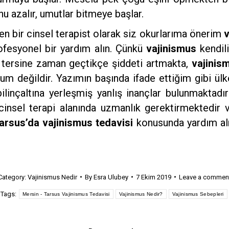
u azalır, umutlar bitmeye başlar.
en bir cinsel terapist olarak siz okurlarıma önerim
v
fesyonel bir yardım alın. Çünkü
vajinismus
kendil
m tersine zaman geçtikçe şiddeti artmakta,
vajini
um değildir. Yazımın başında ifade ettiğim gibi ülk
bilinçaltına yerleşmiş yanlış inançlar bulunmaktadı
insel terapi alanında uzmanlık gerektirmektedir v
arsus’da vajinismus tedavisi
konusunda yardım alm
Category:
Vajinismus Nedir
By
Esra Ulubey
7 Ekim 2019
Leave a commen
Tags:
Mersin - Tarsus Vajinismus Tedavisi
Vajinismus Nedir?
Vajinismus Sebepleri