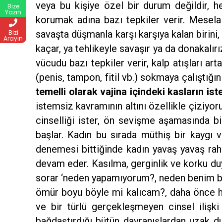
veya bu kişiye özel bir durum değildir, 
Bize
Yazın
korumak adına bazı tepkiler verir. Mesela ka
savaşta düşmanla karşı karşıya kalan birini
Bizi
Arayın
kaçar, ya tehlikeyle savaşır ya da donakalırı
vücudu bazı tepkiler verir, kalp atışları ar
(penis, tampon, fitil vb.) sokmaya çalıştığı
temelli olarak vajina içindeki kasların is
istemsiz kavramının altını özellikle çiziyor
cinselliği ister, ön sevişme aşamasında bi
başlar. Kadın bu sırada müthiş bir kaygı ve
denemesi bittiğinde kadın yavaş yavaş rah
devam eder. Kasılma, gerginlik ve korku duygu
sorar ‘neden yapamıyorum?, neden benim ba
ömür boyu böyle mi kalıcam?, daha önce hi
ve bir türlü gerçekleşmeyen cinsel ilişk
bağdaştırdığı bütün davranışlardan uzak 