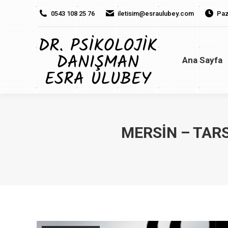
0543 108 25 76
iletisim@esraulubey.com
Paz
Ana Sayfa
H
Ana Sayfa
MERSIN – TAR