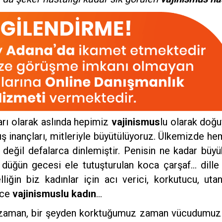
arı olarak aslında hepimiz
vajinismus
lu olarak doğuy
lış inançları, mitleriyle büyütülüyoruz. Ülkemizde 
 değil defalarca dinlemiştir. Penisin ne kadar büyü
 düğün gecesi ele tutuşturulan koca çarşaf… dille 
elliğin biz kadınlar için acı verici, korkutucu, u
rce
vajinismuslu kadın
…
ız zaman, bir şeyden korktuğumuz zaman vücudumuz b