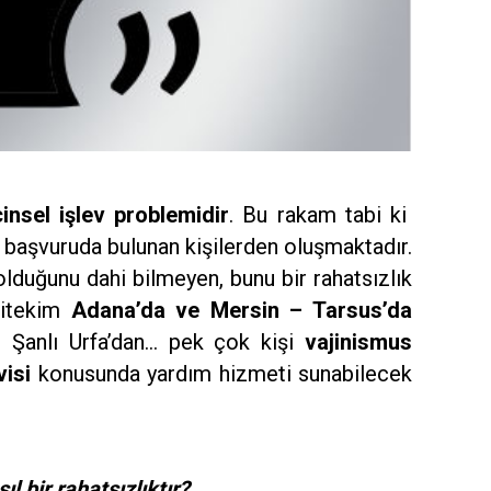
cinsel işlev problemidir
. Bu rakam tabi ki
başvuruda bulunan kişilerden oluşmaktadır.
olduğunu dahi bilmeyen, bunu bir rahatsızlık
Nitekim
Adana’da ve Mersin – Tarsus’da
, Şanlı Urfa’dan… pek çok kişi
vajinismus
visi
konusunda yardım hizmeti sunabilecek
l bir rahatsızlıktır?