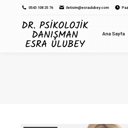
0543 108 25 76
iletisim@esraulubey.com
Paz
Ana Sayfa
H
Ana Sayfa