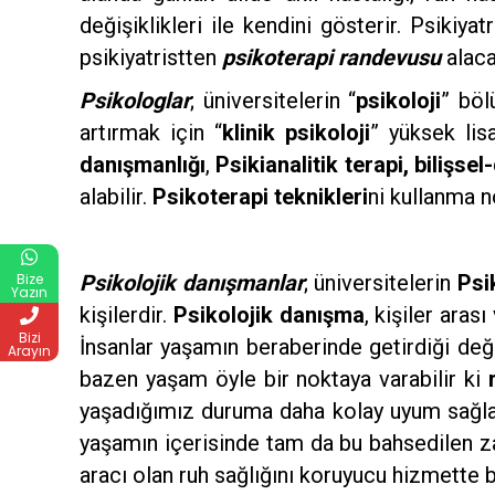
değişiklikleri ile kendini gösterir. Psikiyat
psikiyatristten
psikoterapi randevusu
alaca
Psikologlar
; üniversitelerin “
psikoloji
” böl
artırmak için “
klinik psikoloji
” yüksek lis
danışmanlığı
,
Psikianalitik terapi, bilişse
alabilir.
Psikoterapi teknikleri
ni kullanma n
Bize
Psikolojik danışmanlar
; üniversitelerin
Psi
Yazın
kişilerdir.
Psikolojik danışma
, kişiler aras
Bizi
İnsanlar yaşamın beraberinde getirdiği deği
Arayın
bazen yaşam öyle bir noktaya varabilir ki
yaşadığımız duruma daha kolay uyum sağlay
yaşamın içerisinde tam da bu bahsedilen za
aracı olan ruh sağlığını koruyucu hizmette b