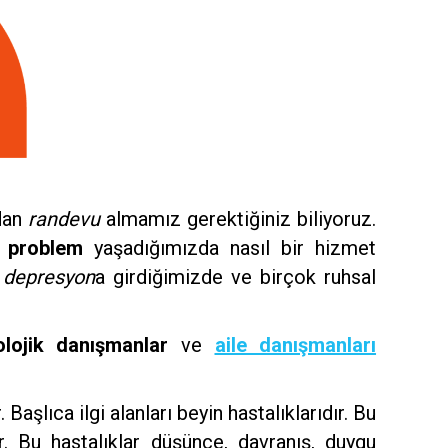
rdan
randevu
almamız gerektiğiniz biliyoruz.
l problem
yaşadığımızda nasıl bir hizmet
,
depresyon
a girdiğimizde ve birçok ruhsal
olojik danışmanlar
ve
aile danışmanları
Başlıca ilgi alanları beyin hastalıklarıdır. Bu
lır. Bu hastalıklar düşünce, davranış, duygu