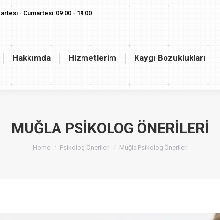
artesi - Cumartesi: 09:00 - 19:00
akkımda
Hizmetlerim
Kaygı Bozuklukları
Vaj
Hakkımda
Hizmetlerim
Kaygı Bozuklukları
MUĞLA PSIKOLOG ÖNERILERI
You are here:
Home
Psikolog Önerileri
Muğla Psikolog Önerileri