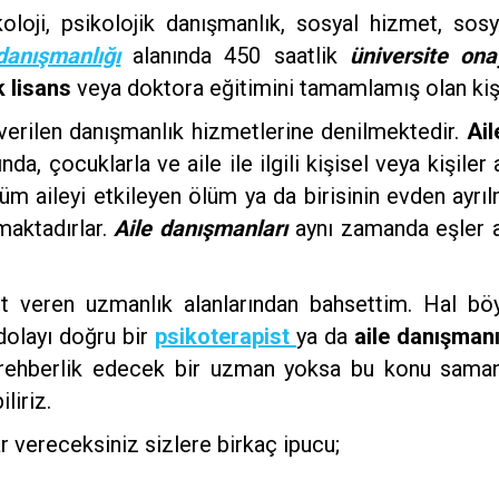
sikoloji, psikolojik danışmanlık, sosyal hizmet, sos
danışmanlığı
alanında 450 saatlik
üniversite ona
k lisans
veya doktora eğitimini tamamlamış olan kişi
 verilen danışmanlık hizmetlerine denilmektedir.
Ail
nda, çocuklarla ve aile ile ilgili kişisel veya kişil
üm aileyi etkileyen ölüm ya da birisinin evden ayrıl
aktadırlar.
Aile danışmanları
aynı zamanda eşler a
 veren uzmanlık alanlarından bahsettim. Hal b
dolayı doğru bir
psikoterapist
ya da
aile danışman
 rehberlik edecek bir uzman yoksa bu konu samanl
liriz.
r vereceksiniz sizlere birkaç ipucu;