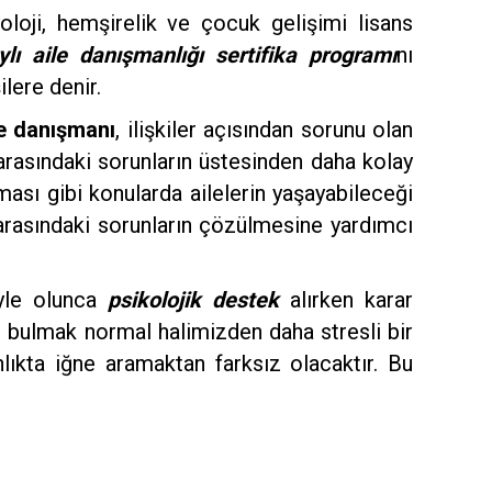
yoloji, hemşirelik ve çocuk gelişimi lisans
ylı aile danışmanlığı sertifika programı
nı
lere denir.
e danışmanı
, ilişkiler açısından sorunu olan
er arasındaki sorunların üstesinden daha kolay
ması gibi konularda ailelerin yaşayabileceği
rasındaki sorunların çözülmesine yardımcı
öyle olunca
psikolojik destek
alırken karar
ı
bulmak normal halimizden daha stresli bir
ıkta iğne aramaktan farksız olacaktır. Bu