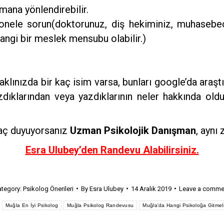
zmana yönlendirebilir.
onele sorun(doktorunuz, diş hekiminiz, muhasebecini
rhangi bir meslek mensubu olabilir.)
klınızda bir kaç isim varsa, bunları google’da araştır
dıklarından veya yazdıklarının neler hakkında oldu
yaç duyuyorsanız
Uzman Psikolojik Danışman
, ayn
Esra Ulubey’den Randevu Alabilirsiniz.
ategory:
Psikolog Önerileri
By
Esra Ulubey
14 Aralık 2019
Leave a comme
:
Muğla En İyi Psikolog
Muğla Psikolog Randevusu
Muğla'da Hangi Psikoloğa Gitmel