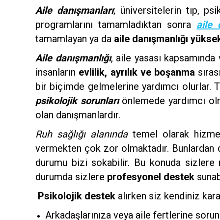
Aile danışmanları
; üniversitelerin tıp, p
programlarını tamamladıktan sonra
aile 
tamamlayan ya da
aile danışmanlığı yükse
Aile danışmanlığı
, aile yasası kapsamında
insanların
evlilik, ayrılık ve boşanma
sırası
bir biçimde gelmelerine yardımcı olurlar. T
psikolojik sorunları
önlemede yardımcı olm
olan danışmanlardır.
Ruh sağlığı alanında
temel olarak hizmet
vermekten çok zor olmaktadır. Bunlardan 
durumu bizi sokabilir. Bu konuda sizlere
durumda sizlere
profesyonel destek
sunabi
Psikolojik destek
alırken siz kendiniz kara
Arkadaşlarınıza veya aile fertlerine sorun