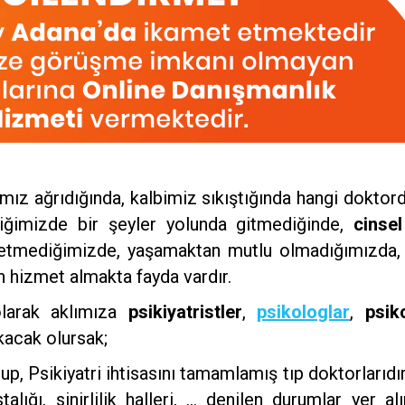
ımız ağrıdığında, kalbimiz sıkıştığında hangi dokto
liğimizde bir şeyler yolunda gitmediğinde,
cinse
ssetmediğimizde, yaşamaktan mutlu olmadığımızda
 hizmet almakta fayda vardır.
larak aklımıza
psikiyatristler
,
psikologlar
,
psik
kacak olursak;
p, Psikiyatri ihtisasını tamamlamış tıp doktorlarıdır. 
talığı, sinirlilik halleri, … denilen durumlar yer a