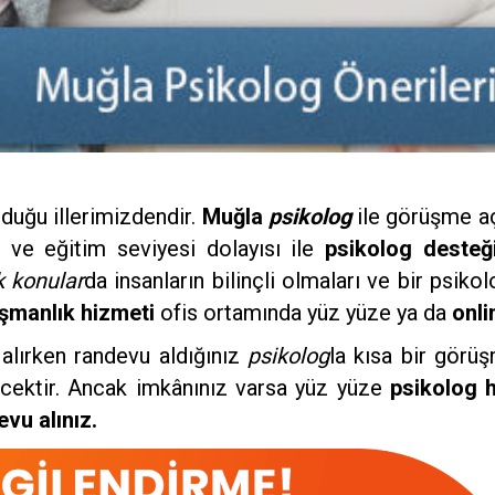
lduğu illerimizdendir.
Muğla
psikolog
ile görüşme aç
ı ve eğitim seviyesi dolayısı ile
psikolog desteğ
k konular
da insanların bilinçli olmaları ve bir psi
ışmanlık hizmeti
ofis ortamında yüz yüze ya da
onli
alırken randevu aldığınız
psikolog
la kısa bir görü
ecektir. Ancak imkânınız varsa yüz yüze
psikolog 
vu alınız.