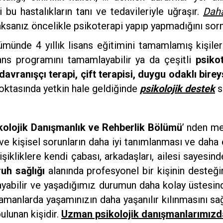
ri bu hastalıkların tanı ve tedavileriyle uğraşır.
Daha
ksanız öncelikle psikoterapi yapıp yapmadığını so
ümünde 4 yıllık lisans eğitimini tamamlamış kişile
ans programını tamamlayabilir ya da çeşitli
psiko
l-davranışçı terapi, çift terapisi, duygu odaklı bire
oktasında yetkin hale geldiğinde
psikolojik destek
s
kolojik Danışmanlık ve Rehberlik Bölümü
’ nden m
ı ve kişisel sorunların daha iyi tanımlanması ve daha
şikliklere kendi çabası, arkadaşları, ailesi sayesin
ruh sağlığı
alanında profesyonel bir kişinin desteği
abilir ve yaşadığımız durumun daha kolay üstesind
manlarda yaşamınızın daha yaşanılır kılınmasını sağ
ulunan kişidir.
Uzman psikolojik danışmanlarımızda