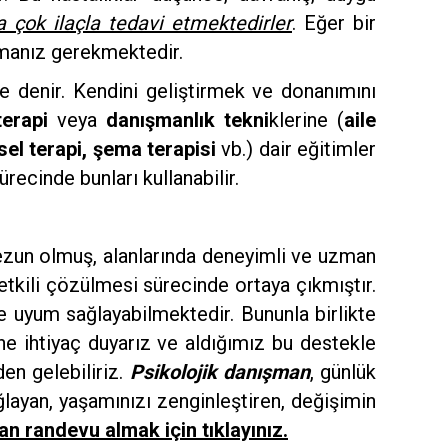
 çok ilaçla tedavi etmektedirler
. Eğer bir
rmanız gerekmektedir.
re denir. Kendini geliştirmek ve donanımını
terapi
veya
danışmanlık tekni
klerine (
aile
ysel terapi, şema terapisi
vb.) dair eğitimler
ürecinde bunları kullanabilir.
ezun olmuş, alanlarında deneyimli ve uzman
 etkili çözülmesi sürecinde ortaya çıkmıştır.
de uyum sağlayabilmektedir. Bununla birlikte
ne ihtiyaç duyarız ve aldığımız bu destekle
en gelebiliriz.
Psikolojik danışman
, günlük
layan, yaşamınızı zenginleştiren, değişimin
n randevu almak için tıklayınız.